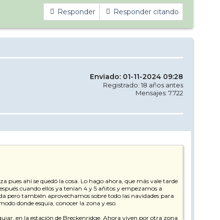
Responder
Responder citando
Enviado: 01-11-2024 09:28
Registrado: 18 años antes
Mensajes: 7.722
za pues ahí se quedó la cosa. Lo hago ahora, que más vale tarde
después cuando ellos ya tenían 4 y 5 añitos y empezamos a
Nevada pero también aprovechamos sobre todo las navidades para
modo donde esquia, conocer la zona y eso.
uiar, en la estación de Breckenridge. Ahora viven por otra zona