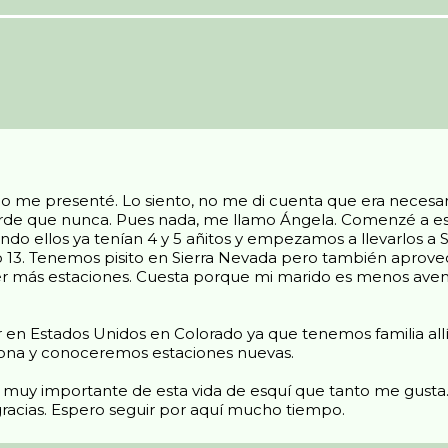
no me presenté. Lo siento, no me di cuenta que era neces
rde que nunca. Pues nada, me llamo Ángela. Comenzé a esqui
do ellos ya tenían 4 y 5 añitos y empezamos a llevarlos a 
 hijo 13. Tenemos pisito en Sierra Nevada pero también apro
 más estaciones. Cuesta porque mi marido es menos avent
 en Estados Unidos en Colorado ya que tenemos familia allí
 zona y conoceremos estaciones nuevas.
arte muy importante de esta vida de esquí que tanto me gu
racias. Espero seguir por aquí mucho tiempo.