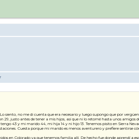
7
 Lo siento, no me di cuenta que era necesario y luego supongo que por vergüen
29, justo antes de tener a mis hijos, así que ni lo retomé hasta unos amigos 
a, tengo 43 y mi marido 44, mi hija 14 y ni hijo 13. Tenemos pisito en Sierra 
aciones. Cuesta porque mi marido es menos aventurero y prefiere sentirse có
dos en Colorado ya que tenemos familia allí. De hecho fue donde aprendí a esq