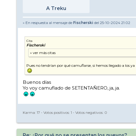
A Treku
» En respuesta al mensaje de
Fischerski
del 25-10-2024 21:02
Cita
Fischerski
Pues no tendrían por qué camuflarse, si hemos llegado a los y
Buenos días
Yo voy camuflado de SETENTAÑERO, ja, ja.
Karma:
17
- Votos positivos:
1
- Votos negativos:
0
Re: ¿Por qué no se presentan los nuevos?