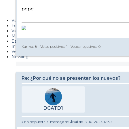
PUCAF - Blog
pepe
Esquiaryviajar.com
Viajes
Fotos
Videos
Material
Esquí Pro
Infonieve
Karma:
8
- Votos positivos:
1
- Votos negativos:
0
Verano
Nevalog
Re: ¿Por qué no se presentan los nuevos?
DGATD1
» En respuesta al mensaje de
Unai
del 17-10-2024 17:39