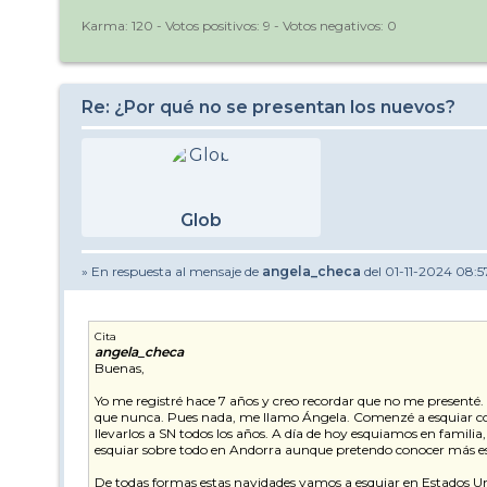
Karma:
120
- Votos positivos:
9
- Votos negativos:
0
Re: ¿Por qué no se presentan los nuevos?
Glob
» En respuesta al mensaje de
angela_checa
del 01-11-2024 08:5
Cita
angela_checa
Buenas,
Yo me registré hace 7 años y creo recordar que no me presenté.
que nunca. Pues nada, me llamo Ángela. Comenzé a esquiar con 
llevarlos a SN todos los años. A día de hoy esquiamos en famili
esquiar sobre todo en Andorra aunque pretendo conocer más est
De todas formas estas navidades vamos a esquiar en Estados Uni