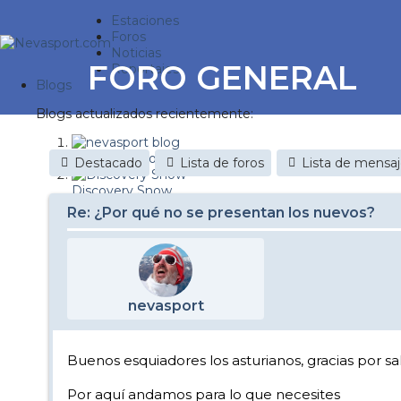
Estaciones
Foros
Noticias
FORO GENERAL
Reportajes
Blogs
Blogs actualizados recientemente:
nevasport blog
Destacado
Lista de foros
Lista de mensa
Discovery Snow
Re: ¿Por qué no se presentan los nuevos?
Brasil
It's a powder da
Diario de un friki
nevasport
Nevasport Chile
Revista NIX
Buenos esquiadores los asturianos, gracias por sa
Metiendo Cantos
Por aquí andamos para lo que necesites