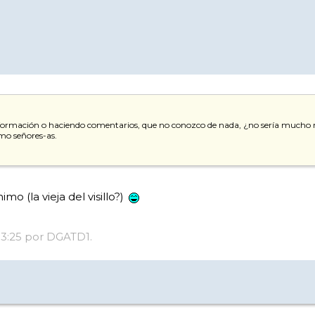
ormación o haciendo comentarios, que no conozco de nada, ¿no sería mucho mej
mo señores-as.
o (la vieja del visillo?)
 13:25 por DGATD1.