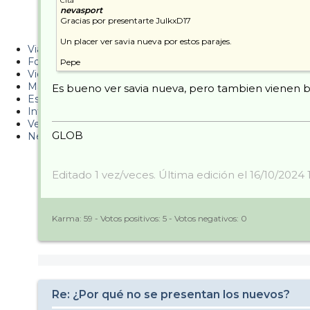
Cita
nevasport
Metiendo Cantos
Gracias por presentarte JulkxD17
PUCAF - Blog
Un placer ver savia nueva por estos parajes.
Viajes
Fotos
Pepe
Videos
Material
Es bueno ver savia nueva, pero tambien vienen bie
Esquí Pro
Infonieve
Verano
GLOB
Nevalog
Editado 1 vez/veces. Última edición el 16/10/2024 
Karma:
59
- Votos positivos:
5
- Votos negativos:
0
Re: ¿Por qué no se presentan los nuevos?