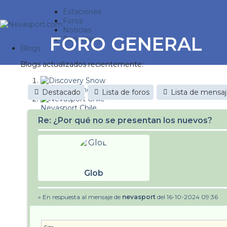
Estaciones
Foros
Noticias
FORO GENERAL
Reportajes
Blogs
Blogs actualizados recientemente:
Discovery Snow
Destacado
Lista de foros
Lista de mensa
Nevasport Chile
Re: ¿Por qué no se presentan los nuevos?
Esquiaryviajar.com
nevasport blog
Brasil
Glob
It's a powder da
» En respuesta al mensaje de
nevasport
del 16-10-2024 09:36
Diario de un friki
Revista NIX