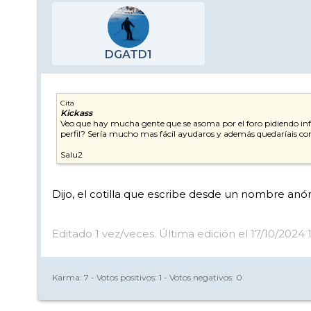
DGATD1
Cita
Kickass
Veo que hay mucha gente que se asoma por el foro pidiendo inf
perfil? Sería mucho mas fácil ayudaros y además quedaríais co
Salu2
Dijo, el cotilla que escribe desde un nombre anónim
Editado 1 vez/veces. Última edición el 17/10/2024
Karma:
7
- Votos positivos:
1
- Votos negativos:
0