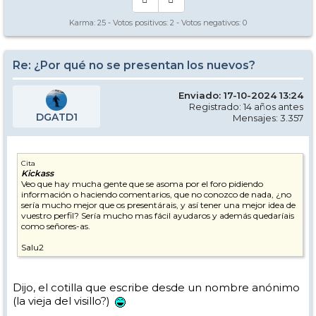
Karma:
25
- Votos positivos:
2
- Votos negativos:
0
Re: ¿Por qué no se presentan los nuevos?
Enviado: 17-10-2024 13:24
Registrado: 14 años antes
DGATD1
Mensajes: 3.357
Cita
Kickass
Veo que hay mucha gente que se asoma por el foro pidiendo
información o haciendo comentarios, que no conozco de nada, ¿no
sería mucho mejor que os presentárais, y así tener una mejor idea de
vuestro perfil? Sería mucho mas fácil ayudaros y además quedaríais
como señores-as.
Salu2
Dijo, el cotilla que escribe desde un nombre anónimo
(la vieja del visillo?)