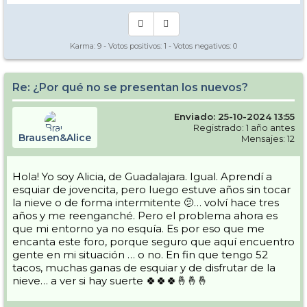
Karma:
9
- Votos positivos:
1
- Votos negativos:
0
Re: ¿Por qué no se presentan los nuevos?
Enviado: 25-10-2024 13:55
Registrado: 1 año antes
Brausen&Alice
Mensajes: 12
Hola! Yo soy Alicia, de Guadalajara. Igual. Aprendí a
esquiar de jovencita, pero luego estuve años sin tocar
la nieve o de forma intermitente 🫤… volví hace tres
años y me reenganché. Pero el problema ahora es
que mi entorno ya no esquía. Es por eso que me
encanta este foro, porque seguro que aquí encuentro
gente en mi situación … o no. En fin que tengo 52
tacos, muchas ganas de esquiar y de disfrutar de la
nieve… a ver si hay suerte 🍀🍀🍀🤞🤞🤞