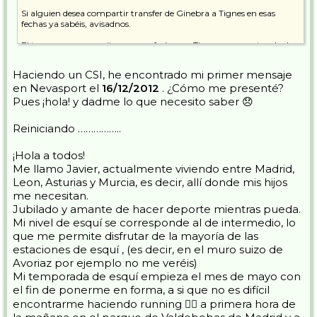
Si alguien desea compartir transfer de Ginebra a Tignes en esas
fechas ya sabéis, avisadnos.
El tomar unas cervecitas en esas fechas en Tignes con vosotros lo doy
por hecho
Haciendo un CSI, he encontrado mi primer mensaje
Un saludo,
en Nevasport el
16/12/2012
. ¿Cómo me presenté?
Pues ¡hola! y dadme lo que necesito saber 😞
Javier
Reiniciando ……………..
¡Hola a todos!
Me llamo Javier, actualmente viviendo entre Madrid,
Leon, Asturias y Murcia, es decir, allí donde mis hijos
me necesitan.
Jubilado y amante de hacer deporte mientras pueda.
Mi nivel de esquí se corresponde al de intermedio, lo
que me permite disfrutar de la mayoría de las
estaciones de esquí , (es decir, en el muro suizo de
Avoriaz por ejemplo no me veréis)
Mi temporada de esquí empieza el mes de mayo con
el fin de ponerme en forma, a si que no es difícil
encontrarme haciendo running 🏃‍♂️ a primera hora de