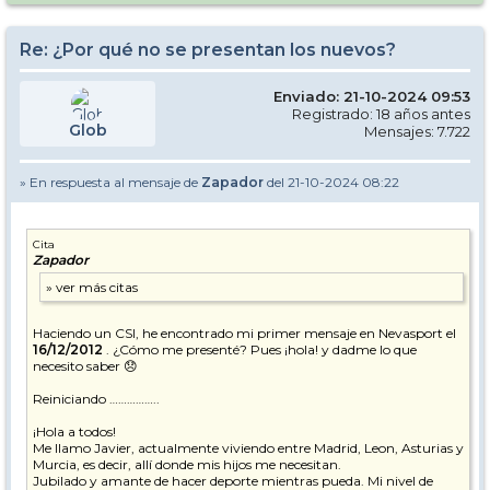
Re: ¿Por qué no se presentan los nuevos?
Enviado: 21-10-2024 09:53
Registrado: 18 años antes
Glob
Mensajes: 7.722
» En respuesta al mensaje de
Zapador
del 21-10-2024 08:22
Cita
Zapador
Haciendo un CSI, he encontrado mi primer mensaje en Nevasport el
16/12/2012
. ¿Cómo me presenté? Pues ¡hola! y dadme lo que
necesito saber 😞
Reiniciando ……………..
¡Hola a todos!
Me llamo Javier, actualmente viviendo entre Madrid, Leon, Asturias y
Murcia, es decir, allí donde mis hijos me necesitan.
Jubilado y amante de hacer deporte mientras pueda. Mi nivel de