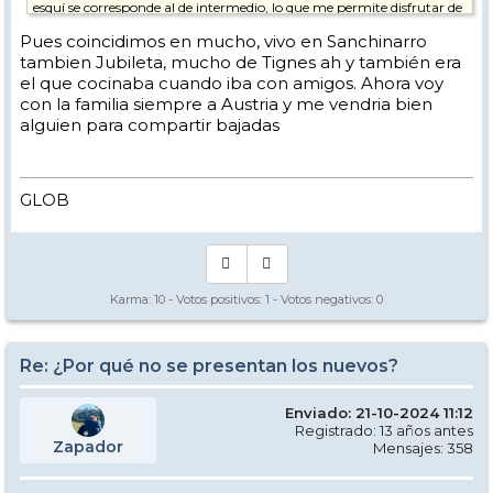
esquí se corresponde al de intermedio, lo que me permite disfrutar de
la mayoría de las estaciones de esquí , (es decir, en el muro suizo de
Pues coincidimos en mucho, vivo en Sanchinarro
Avoriaz por ejemplo no me veréis)
Mi temporada de esquí empieza el mes de mayo con el fin de
tambien Jubileta, mucho de Tignes ah y también era
ponerme en forma, a si que no es difícil encontrarme haciendo
el que cocinaba cuando iba con amigos. Ahora voy
running 🏃‍♂️ a primera hora de la mañana en el parque de Valdebebas
con la familia siempre a Austria y me vendria bien
de Madrid y a veces en el paseo marítimo de Aguilas (Murcia).
alguien para compartir bajadas
Soy un enamorado de Baqueira y un apasionado de Tignes ( que
vuelvan los vuelos baratos). Y como en el Camino De Santiago,
(cinco a mis espaldas) si me voy solo a alguna escapada de esquí ,
vuelvo cargado de amigos.
GLOB
¡Ah, se me olvidaba! En los apartamentos de los viajes de esquí yo soy
el que cocina, por lo que me llevan todos mis amigos a esquiar 🤣🤣🤣
Un saludo,
de Javier, tu Zapador
Karma:
10
- Votos positivos:
1
- Votos negativos:
0
Re: ¿Por qué no se presentan los nuevos?
Enviado: 21-10-2024 11:12
Registrado: 13 años antes
Zapador
Mensajes: 358