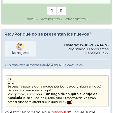
Karma:
85
- Votos positivos:
7
- Votos negativos:
0
Re: ¿Por qué no se presentan los nuevos?
Enviado: 17-10-2024 14:38
Registrado: 19 años antes
konejero
Mensajes: 1.527
» En respuesta al mensaje de
JAO
del 17-10-2024 13:25
Cita
JAO
Se debería pasar alguna prueba por los nuevos (y algún antiguo)
para ver si merecen estar aquí.
Por ejemplo, se me ocurre
un trago de chupito al orujo de
Karakola
(el genuino, no el rebajado). Si sobreviven, ya están
preparados para afrontar cualquier KDD
Yo estoy aprobado en el
Stroh 80º
... no sé si me