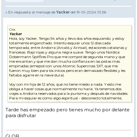
» En respuesta al mensaje de
Yacker
del 19-10-2024 10:56
Cita
Yacker
Hola, soy Yacker. Tengo 54 años y llevo dos años esquiando, y estoy
totalmente enganchado. Intento esquiar unos 12 días cada
temporada, entre Andorra (Arcalis y Arinsal), estaciones catalanas y
francesas. Bajo rojas y alguna negra suave. Tengo unos Nordica
Dobermann Spitfires Pro que me compré de segunda mano y que
me encantan y que me dan mucha confianza en las pistas más
empinadas (emepcé con unos Atomic Supercross SX7, que me
fueron muy bien para los inicios pero eran demasiado flexibles y les
faltaba agarre en la nieve dura).
Voy con mi hija de 12 años, que no tiene miedo a nada. Y esto me
obliga a hacer cosas que normalmente no haría. Ya tenemos dos
viajes a Andorra reservados para la purísima y después de navidades.
Para mi esquiar es como algo espiritual - desconecto totalmente,
respiro mejor, mi cuerpo está en harmonia con la natura y las
fuerzas de la física, los paisajes me tranquilizan, corro riesgos pero
Tarde has empezado pero tienes mucho por delante
me siento en control, una sensación de libertad total.
para disfrutar
Saludos
Yacker
GLOB