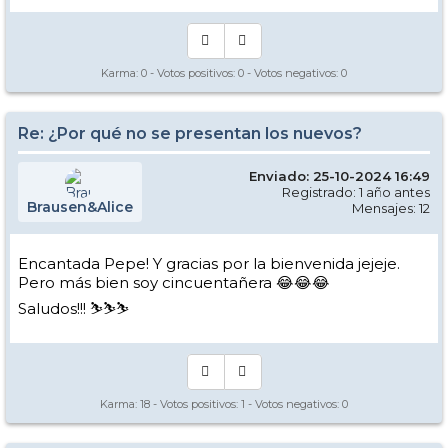
Karma:
0
- Votos positivos:
0
- Votos negativos:
0
Re: ¿Por qué no se presentan los nuevos?
Enviado: 25-10-2024 16:49
Registrado: 1 año antes
Brausen&Alice
Mensajes: 12
Encantada Pepe! Y gracias por la bienvenida jejeje.
Pero más bien soy cincuentañera 😂😂😂
Saludos!!! ⛷️⛷️⛷️
Karma:
18
- Votos positivos:
1
- Votos negativos:
0