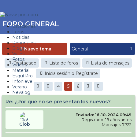
FORO GENERAL
Estaciones
Foros
Noticias
Reportajes
Blogs
Nuevo tema
Viajes
Fotos
Destacado
Lista de foros
Lista de mensajes
Videos
Material
Inicia sesión o Regístrate
Esquí Pro
Infonieve
4
5
6
Verano
Nevalog
Re: ¿Por qué no se presentan los nuevos?
Enviado: 16-10-2024 09:49
Registrado: 18 años antes
Glob
Mensajes: 7.722