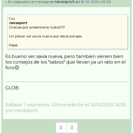
» En respuesta al mensaje de
nevasport
del 16-10-2024 09:36
Cita
nevasport
Gracias por presentarte JulkxD17
Un placer ver savia nueva por estos parajes.
Pepe
Es bueno ver savia nueva, pero tambien vienen bien
los consejos de los "sabios" que llevan ya un rato en el
foro😊
GLOB
Editado 1 vez/veces. Última edición el 16/10/2024 16:06
por nevasport.