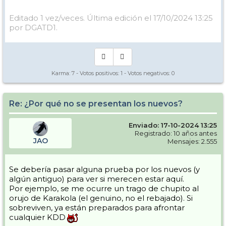
Editado 1 vez/veces. Última edición el 17/10/2024 13:25
por DGATD1.
Karma:
7
- Votos positivos:
1
- Votos negativos:
0
Re: ¿Por qué no se presentan los nuevos?
Enviado: 17-10-2024 13:25
Registrado: 10 años antes
JAO
Mensajes: 2.555
Se debería pasar alguna prueba por los nuevos (y
algún antiguo) para ver si merecen estar aquí.
Por ejemplo, se me ocurre un trago de chupito al
orujo de Karakola (el genuino, no el rebajado). Si
sobreviven, ya están preparados para afrontar
cualquier KDD