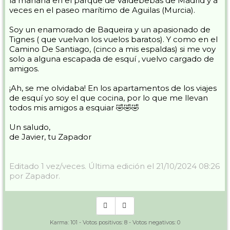
la mañana en el parque de Valdebebas de Madrid y a
veces en el paseo marítimo de Aguilas (Murcia).
Soy un enamorado de Baqueira y un apasionado de
Tignes ( que vuelvan los vuelos baratos). Y como en el
Camino De Santiago, (cinco a mis espaldas) si me voy
solo a alguna escapada de esquí , vuelvo cargado de
amigos.
¡Ah, se me olvidaba! En los apartamentos de los viajes
de esquí yo soy el que cocina, por lo que me llevan
todos mis amigos a esquiar 🤣🤣🤣
Un saludo,
de Javier, tu Zapador
Editado 1 vez/veces. Última edición el 21/10/2024 08:26
por Zapador.
Karma:
101
- Votos positivos:
8
- Votos negativos:
0