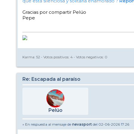
que está silenciosa y solitaria enamorado ?
Repor
Gracias por compartir Pelúo
Pepe
Karma:
52
- Votos positivos:
4
- Votos negativos:
0
Re: Escapada al paraíso
Pelúo
» En respuesta al mensaje de
nevasport
del 02-06-2026 17:26