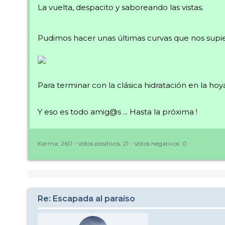
La vuelta, despacito y saboreando las vistas.
Pudimos hacer unas últimas curvas que nos supier
Para terminar con la clásica hidratación en la ho
Y eso es todo amig@s ... Hasta la próxima !
Karma:
260
- Votos positivos:
21
- Votos negativos:
0
Re: Escapada al paraíso