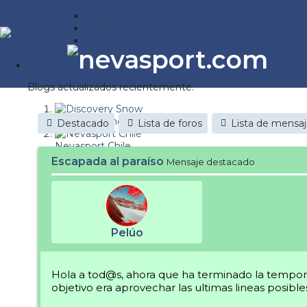
Estaciones
Foros
Noticias
Reportajes
Blogs
Blogs actualizados recientemente:
Discovery Snow
Destacado
Lista de foros
Lista de mensa
Nevasport Chile
Escapada al paraíso
Mensaje destacado
Esquiaryviajar.com
nevasport blog
Brasil
Pelúo
It's a powder da
Diario de un friki
Hola a tod@s, ahora que ha terminado la tempora
objetivo era aprovechar las ultimas lineas posibl
Revista NIX