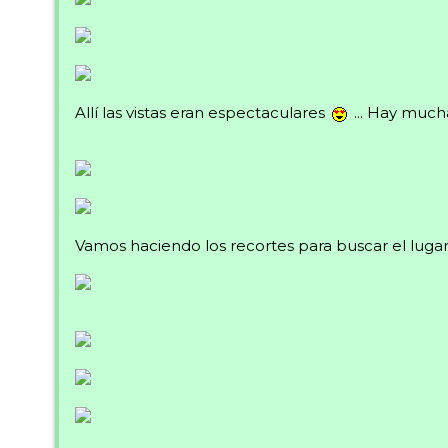
Allí las vistas eran espectaculares
... Hay much
Vamos haciendo los recortes para buscar el lugar