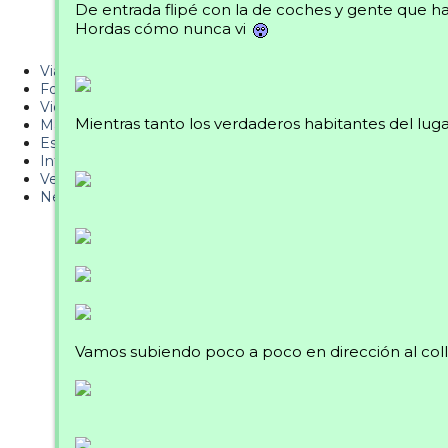
De entrada flipé con la de coches y gente que ha
Metiendo Cantos
Hordas cómo nunca vi
PUCAF - Blog
Viajes
Fotos
Videos
Mientras tanto los verdaderos habitantes del lug
Material
Esquí Pro
Infonieve
Verano
Nevalog
Vamos subiendo poco a poco en dirección al colla