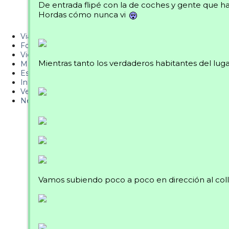
De entrada flipé con la de coches y gente que ha
Metiendo Cantos
Hordas cómo nunca vi
PUCAF - Blog
Viajes
Fotos
Videos
Mientras tanto los verdaderos habitantes del lug
Material
Esquí Pro
Infonieve
Verano
Nevalog
Vamos subiendo poco a poco en dirección al colla