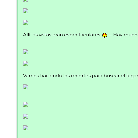
Allí las vistas eran espectaculares
... Hay much
Vamos haciendo los recortes para buscar el lugar