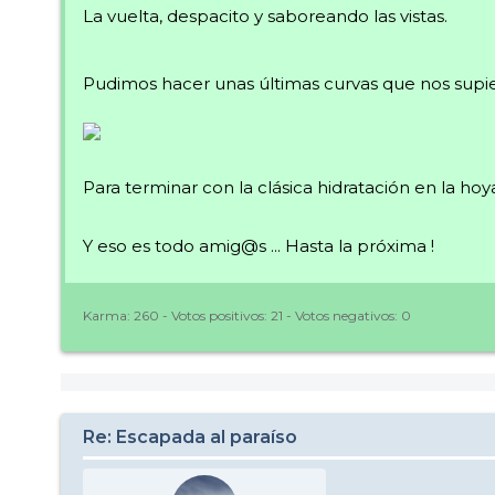
La vuelta, despacito y saboreando las vistas.
Pudimos hacer unas últimas curvas que nos supier
Para terminar con la clásica hidratación en la ho
Y eso es todo amig@s ... Hasta la próxima !
Karma:
260
- Votos positivos:
21
- Votos negativos:
0
Re: Escapada al paraíso