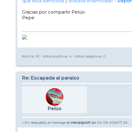
que está silenciosa y solitaria enamorado ?
Repor
Gracias por compartir Pelúo
Pepe
Karma:
52
- Votos positivos:
4
- Votos negativos:
0
Re: Escapada al paraíso
Pelúo
» En respuesta al mensaje de
nevasport
del 02-06-2026 17:26