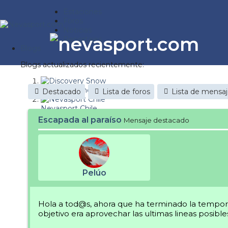
Estaciones
Foros
Noticias
Reportajes
Blogs
Blogs actualizados recientemente:
Discovery Snow
Destacado
Lista de foros
Lista de mensa
Nevasport Chile
Escapada al paraíso
Mensaje destacado
Esquiaryviajar.com
nevasport blog
Brasil
Pelúo
It's a powder da
Diario de un friki
Hola a tod@s, ahora que ha terminado la tempora
objetivo era aprovechar las ultimas lineas posibl
Revista NIX