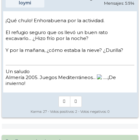
loymi
Mensajes: 5.914
¡Qué chulo! Enhorabuena por la actividad.
El refugio seguro que os llevó un buen rato
excavarlo... ¿Hizo frío por la noche?
Y por la mañana, ¿cómo estaba la nieve? ¿Durilla?
Un saludo
Almería 2005. Juegos Mediterráneos...
.....¡De
invierno!
Karma:
27
- Votos positivos:
2
- Votos negativos:
0