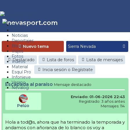
Estaciones
Foros
Noticias
Reportajes
Blogs
Nuevo tema
Viajes
Fotos
Destacado
Lista de foros
Lista de mensajes
Videos
Material
Inicia sesión o Regístrate
Esquí Pro
Infonieve
Verano
Escapada al paraíso
Mensaje destacado
Nevalog
Enviado: 01-06-2026 22:43
Registrado: 3 años antes
Pelúo
Mensajes: 114
Hola a tod@s, ahora que ha terminado la temporada y
andamos con añoranza de lo blanco os voy a