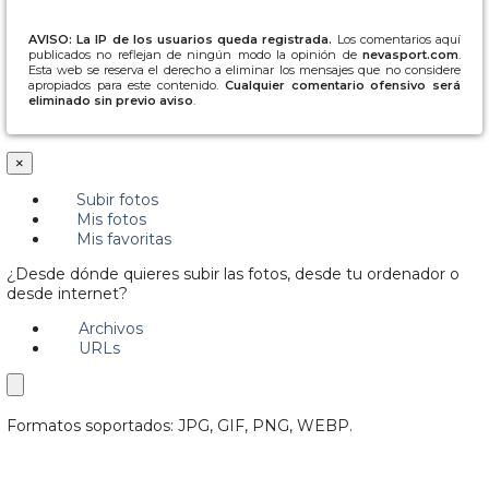
AVISO: La IP de los usuarios queda registrada.
Los comentarios aquí
publicados no reflejan de ningún modo la opinión de
nevasport.com
.
Esta web se reserva el derecho a eliminar los mensajes que no considere
apropiados para este contenido.
Cualquier comentario ofensivo será
eliminado sin previo aviso
.
×
Subir fotos
Mis fotos
Mis favoritas
¿Desde dónde quieres subir las fotos, desde tu ordenador o
desde internet?
Archivos
URLs
Formatos soportados: JPG, GIF, PNG, WEBP.