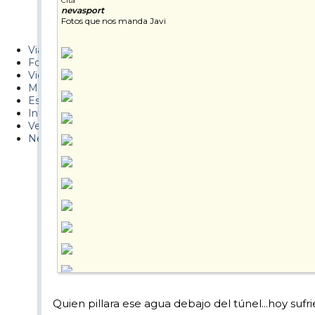
Cita
nevasport
Metiendo Cantos
Fotos que nos manda Javi
PUCAF - Blog
Viajes
Fotos
Videos
Material
Esquí Pro
Infonieve
Verano
Nevalog
Quien pillara ese agua debajo del túnel...hoy sufriend