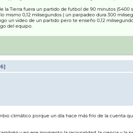
a de la Tierra fuera un partido de futbol de 90 minutos (540
o mismo 0,12 milisegundos ( un parpadeo dura 300 milisegu
ngo un video de un partido pero te enseño 0,12 milisegundo
ego del equipo.
26]
bio climático porque un día hace más frío de la cuenta q
o también y en ese momento la racionalidad, la ciencia y l