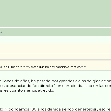
53
en Bilbao!!!!!!!!!!!!!! y dicen que no hay cambio climático!!!!!!!
lones de años, ha pasado por grandes ciclos de glaciacione
os presenciando "en directo " un cambio drastico en las co
s, es cuanto menos atrevido.
o ?( pongamos 100 años de vida siendo generosos) , eso repr