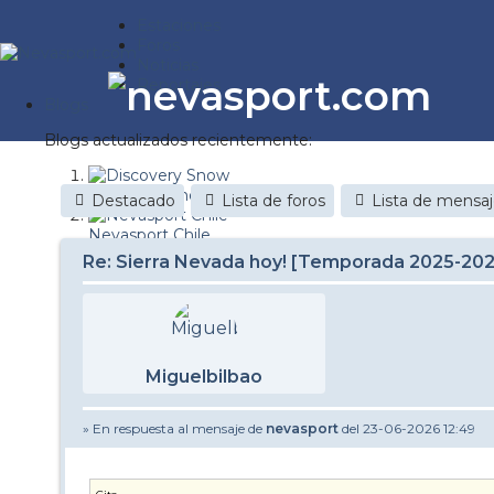
Estaciones
Foros
Noticias
Reportajes
Blogs
Blogs actualizados recientemente:
Discovery Snow
Destacado
Lista de foros
Lista de mensa
Nevasport Chile
Re: Sierra Nevada hoy! [Temporada 2025-20
Esquiaryviajar.com
nevasport blog
Brasil
Miguelbilbao
It's a powder da
» En respuesta al mensaje de
nevasport
del 23-06-2026 12:49
Diario de un friki
Revista NIX