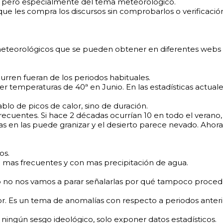
sa, pero especialmente del tema meteorológico.
 que les compra los discursos sin comprobarlos o verificació
s meteorológicos que se pueden obtener en diferentes webs 
urren fueran de los periodos habituales.
 temperaturas de 40ª en Junio. En las estadísticas actuale
blo de picos de calor, sino de duración.
frecuentes. Si hace 2 décadas ocurrían 10 en todo el veran
cas en las puede granizar y el desierto parece nevado. Ah
os.
son mas frecuentes y con mas precipitación de agua.
ero no nos vamos a parar señalarlas por qué tampoco proced
 Es un tema de anomalías con respecto a periodos anterior
ningún sesgo ideológico, solo exponer datos estadísticos.