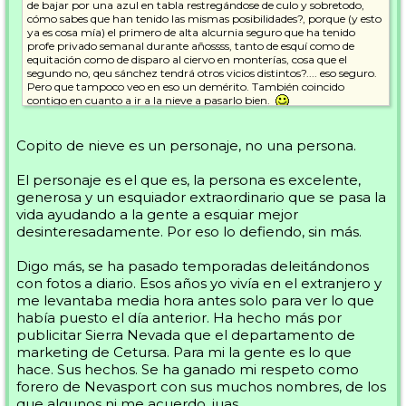
de bajar por una azul en tabla restregándose de culo y sobretodo,
cómo sabes que han tenido las mismas posibilidades?, porque (y esto
ya es cosa mía) el primero de alta alcurnia seguro que ha tenido
profe privado semanal durante añossss, tanto de esquí como de
equitación como de disparo al ciervo en monterías, cosa que el
segundo no, qeu sánchez tendrá otros vicios distintos?.... eso seguro.
Pero que tampoco veo en eso un demérito. También coincido
contigo en cuanto a ir a la nieve a pasarlo bien.
En cuabnto a Copito, me da igual lo que sea... pero por lo que leo de
él, aparte de que me aburre, lo resumo en un odiador de los "dadores"
Copito de nieve es un personaje, no una persona.
del curvin... igual es que sabe más que nadie por veterano y se cree
con derecho a rajar... En fin, pero que eso es lo de menos y me da
El personaje es el que es, la persona es excelente,
igual.
generosa y un esquiador extraordinario que se pasa la
Lo que sí que digo es que cuando uno se posiciona políticamente en
vida ayudando a la gente a esquiar mejor
un foro de esquí queda expuesto. Y este tipo ha metido su cuña
desinteresadamente. Por eso lo defiendo, sin más.
política, y no oblicua. O por lo menos yo no lo veo así.
Digo más, se ha pasado temporadas deleitándonos
Dejo este tema.
Saludos Carolo.
con fotos a diario. Esos años yo vivía en el extranjero y
me levantaba media hora antes solo para ver lo que
había puesto el día anterior. Ha hecho más por
publicitar Sierra Nevada que el departamento de
marketing de Cetursa. Para mi la gente es lo que
hace. Sus hechos. Se ha ganado mi respeto como
forero de Nevasport con sus muchos nombres, de los
que algunos ni me acuerdo, juas