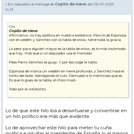
» En respuesta al mensaje de
Copito de nieve.
del 06-01-2025
14:13
Cita
Copito de nieve.
Afirmativo, no hay política en nuestra.existencia. Pero lo de Espinosa
con el wedeln y Sanchez con la tabla de snow, tiene toda la gracia.
Lo peor para alguien mayor es la tabla de snow, es lo más incómodo
que hay, más que si un esquiador usa el monoski.
Peso Perro Sánchez es guay. Y por eso coge la tabla.
Espinosa de marca un wedeln en nieve profunda, y Sanchez hace el
tonto del bote, restregando el culo. Demuestra lo mentiroso que es.
Es que lo guey es la tabla, el chico malo.
Todo por el vototonto.
Yo no me sorprendo de esta actuación, lo raro sería lo contrario.
Hoy con la nieve nueva han salido a surfear los buenos del snow, y
Lo de que este hilo iba a desvirtuarse y convertirse en
van en wedeln.
un hilo político era más que evidente.
Las cosas evolucionan, menos la estupidez. Y por culpa de la política
el esquí se echó a perder.
Lo de aprovechar este hilo para meter tu cuña
política e insultar al presidente de España (o al menos
Mientras no haya ley en este mundo del esquí, aparte de los