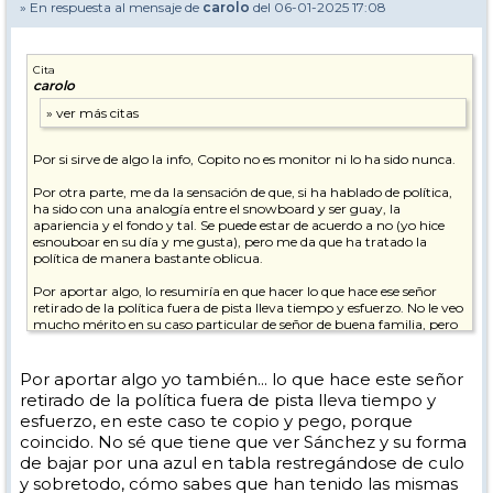
» En respuesta al mensaje de
carolo
del 06-01-2025 17:08
Cita
carolo
Por si sirve de algo la info, Copito no es monitor ni lo ha sido nunca.
Por otra parte, me da la sensación de que, si ha hablado de política,
ha sido con una analogía entre el snowboard y ser guay, la
apariencia y el fondo y tal. Se puede estar de acuerdo a no (yo hice
esnouboar en su día y me gusta), pero me da que ha tratado la
política de manera bastante oblicua.
Por aportar algo, lo resumiría en que hacer lo que hace ese señor
retirado de la política fuera de pista lleva tiempo y esfuerzo. No le veo
mucho mérito en su caso particular de señor de buena familia, pero
tiene más que bajar por una azul en tabla habiendo tenido las
mismas posibilidades. Tampoco veo eso un demérito. Es ir a la nieve
a pasarlo bien, y ya.
Por aportar algo yo también... lo que hace este señor
retirado de la política fuera de pista lleva tiempo y
esfuerzo, en este caso te copio y pego, porque
coincido. No sé que tiene que ver Sánchez y su forma
de bajar por una azul en tabla restregándose de culo
y sobretodo, cómo sabes que han tenido las mismas