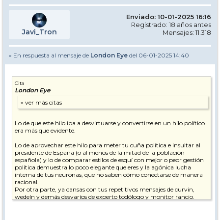
Enviado: 10-01-2025 16:16
Registrado: 18 años antes
Javi_Tron
Mensajes: 11.318
» En respuesta al mensaje de
London Eye
del 06-01-2025 14:40
Cita
London Eye
Lo de que este hilo iba a desvirtuarse y convertirse en un hilo político
era más que evidente.
Lo de aprovechar este hilo para meter tu cuña política e insultar al
presidente de España (o al menos de la mitad de la población
española) y lo de comparar estilos de esquí con mejor o peor gestión
política demuestra lo poco elegante que eres y la agónica lucha
interna de tus neuronas, que no saben cómo conectarse de manera
racional.
Por otra parte, ya cansas con tus repetitivos mensajes de curvin,
wedeln y demás desvaríos de experto todólogo y monitor rancio.
pd. Espero que te estén tratando psicológicamente.