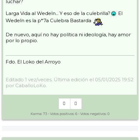
luchar?
Larga Vida al Wedeln... Y eso de la culebrilla?
El
Wedeln es la p*7a Culebra Bastarda
De nuevo, aquí no hay política ni ideología, hay amor
por lo propio.
Fdo. El Loko del Arroyo
Editado 1 vez/veces. Última edición el 05/01/2025 19:52
por CaballoLoKo.
Karma:
73
- Votos positivos:
6
- Votos negativos:
0