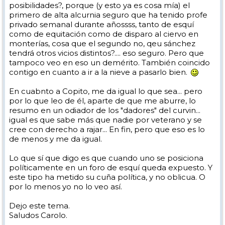
posibilidades?, porque (y esto ya es cosa mía) el
primero de alta alcurnia seguro que ha tenido profe
privado semanal durante añossss, tanto de esquí
como de equitación como de disparo al ciervo en
monterías, cosa que el segundo no, qeu sánchez
tendrá otros vicios distintos?.... eso seguro. Pero que
tampoco veo en eso un demérito. También coincido
contigo en cuanto a ir a la nieve a pasarlo bien.
En cuabnto a Copito, me da igual lo que sea... pero
por lo que leo de él, aparte de que me aburre, lo
resumo en un odiador de los "dadores" del curvin...
igual es que sabe más que nadie por veterano y se
cree con derecho a rajar... En fin, pero que eso es lo
de menos y me da igual.
Lo que sí que digo es que cuando uno se posiciona
políticamente en un foro de esquí queda expuesto. Y
este tipo ha metido su cuña política, y no oblicua. O
por lo menos yo no lo veo así.
Dejo este tema.
Saludos Carolo.