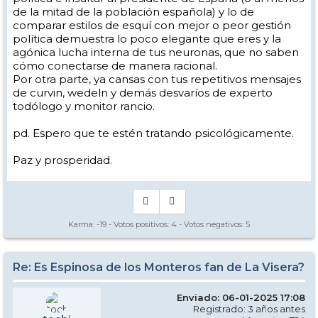
de la mitad de la población española) y lo de
cazaporretas, no hay nada.
comparar estilos de esquí con mejor o peor gestión
El esquí corrupto está al acecho. Por todas partes donde haya parnè.
política demuestra lo poco elegante que eres y la
Los implicados hablan de un montón de técnicas diferentes, hoy
agónica lucha interna de tus neuronas, que no saben
están en casa.
cómo conectarse de manera racional.
Al menos estos días que no se ve na.
Por otra parte, ya cansas con tus repetitivos mensajes
Los corruptos y contaminados del carving, o no esquian o van en
de curvin, wedeln y demás desvaríos de experto
giro corto, que ya es algo.
todólogo y monitor rancio.
Y eso, hay que sobrevivir a esta catástrofe del mal hacer.
Pero no culpamos a los empresarios de las escuelas, ganan más con
pd. Espero que te estén tratando psicológicamente.
los dadores de clase que la junta de Andalucía autoriza.
Si Espinosa estuviese en la junta está masacre en la enseñanza del
Paz y prosperidad.
esquí estaría más controlada, supongo.
Es que me gusta criticar a los culpables de nuestras desgracias.
Paz y prosperidad.
Karma:
-19
- Votos positivos:
4
- Votos negativos:
5
Re: Es Espinosa de los Monteros fan de La Visera?
Enviado: 06-01-2025 17:08
Registrado: 3 años antes