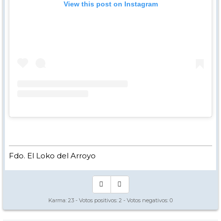
View this post on Instagram
Fdo. El Loko del Arroyo
Karma:
23
- Votos positivos:
2
- Votos negativos:
0