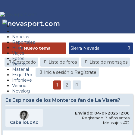
Estaciones
Foros
Noticias
Reportajes
Blogs
Nuevo tema
Viajes
Fotos
Destacado
Lista de foros
Lista de mensajes
Videos
Material
Inicia sesión o Regístrate
Esquí Pro
Infonieve
1
2
Verano
Nevalog
Es Espinosa de los Monteros fan de La Visera?
Enviado: 04-01-2025 12:06
Registrado: 3 años antes
CaballoLoKo
Mensajes: 472