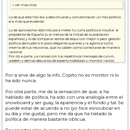
Lo de que este hilo iba a desvirtuarse y convertirse en un hilo político
era más que evidente.
Lo de aprovechar este hilo para meter tu cuña política e insultar al
presidente de España (o al menos de la mitad de la población
española) y lo de comparar estilos de esquí con mejor o peor gestión
política demuestra lo poco elegante que eres y la agónica lucha
interna de tus neuronas, que no saben cómo conectarse de manera
racional.
Por otra parte, ya cansas con tus repetitivos mensajes de curvin,
wedeln y demás desvaríos de experto todólogo y monitor rancio.
pd. Espero que te estén tratando psicológicamente.
Por si sirve de algo la info, Copito no es monitor ni lo
Paz y prosperidad.
ha sido nunca.
Por otra parte, me da la sensación de que, si ha
hablado de política, ha sido con una analogía entre el
snowboard y ser guay, la apariencia y el fondo y tal. Se
puede estar de acuerdo a no (yo hice esnouboar en
su día y me gusta), pero me da que ha tratado la
política de manera bastante oblicua.