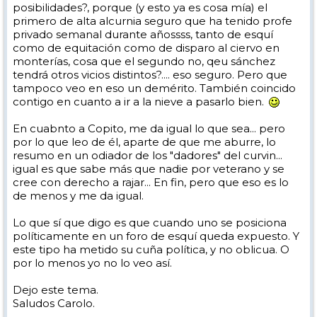
posibilidades?, porque (y esto ya es cosa mía) el
primero de alta alcurnia seguro que ha tenido profe
privado semanal durante añossss, tanto de esquí
como de equitación como de disparo al ciervo en
monterías, cosa que el segundo no, qeu sánchez
tendrá otros vicios distintos?.... eso seguro. Pero que
tampoco veo en eso un demérito. También coincido
contigo en cuanto a ir a la nieve a pasarlo bien.
En cuabnto a Copito, me da igual lo que sea... pero
por lo que leo de él, aparte de que me aburre, lo
resumo en un odiador de los "dadores" del curvin...
igual es que sabe más que nadie por veterano y se
cree con derecho a rajar... En fin, pero que eso es lo
de menos y me da igual.
Lo que sí que digo es que cuando uno se posiciona
políticamente en un foro de esquí queda expuesto. Y
este tipo ha metido su cuña política, y no oblicua. O
por lo menos yo no lo veo así.
Dejo este tema.
Saludos Carolo.