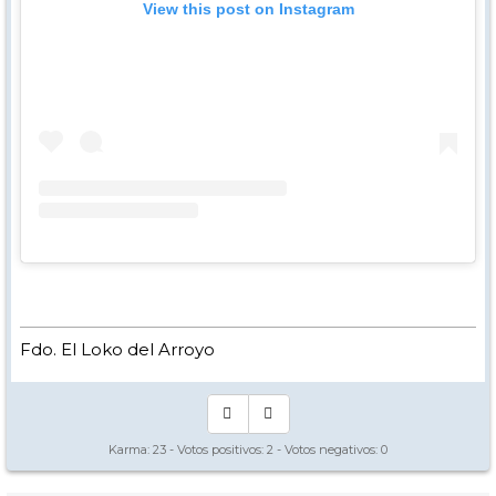
View this post on Instagram
Fdo. El Loko del Arroyo
Karma:
23
- Votos positivos:
2
- Votos negativos:
0