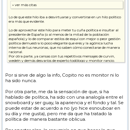
Lo de que este hilo iba a desvirtuarse y convertirse en un hilo político
era más que evidente.
Lo de aprovechar este hilo para meter tu cuña política e insultar al
presidente de España (o al menos de la mitad de la población
española) y lo de comparar estilos de esquí con mejor o peor gestión
política demuestra lo poco elegante que eres y la agónica lucha
interna de tus neuronas, que no saben cómo conectarse de manera
racional.
Por otra parte, ya cansas con tus repetitivos mensajes de curvin,
wedeln y demás desvaríos de experto todólogo y monitor rancio.
pd. Espero que te estén tratando psicológicamente.
Por si sirve de algo la info, Copito no es monitor ni lo
Paz y prosperidad.
ha sido nunca.
Por otra parte, me da la sensación de que, si ha
hablado de política, ha sido con una analogía entre el
snowboard y ser guay, la apariencia y el fondo y tal. Se
puede estar de acuerdo a no (yo hice esnouboar en
su día y me gusta), pero me da que ha tratado la
política de manera bastante oblicua.