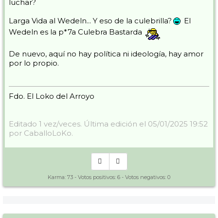
luchar?
Larga Vida al Wedeln... Y eso de la culebrilla?
El
Wedeln es la p*7a Culebra Bastarda
De nuevo, aquí no hay política ni ideología, hay amor
por lo propio.
Fdo. El Loko del Arroyo
Editado 1 vez/veces. Última edición el 05/01/2025 19:52
por CaballoLoKo.
Karma:
73
- Votos positivos:
6
- Votos negativos:
0