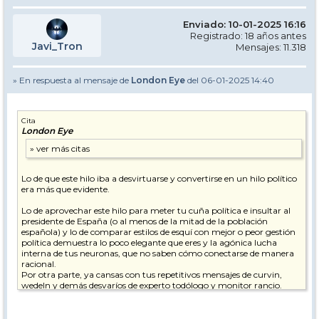
Enviado: 10-01-2025 16:16
Registrado: 18 años antes
Javi_Tron
Mensajes: 11.318
» En respuesta al mensaje de
London Eye
del 06-01-2025 14:40
Cita
London Eye
Lo de que este hilo iba a desvirtuarse y convertirse en un hilo político
era más que evidente.
Lo de aprovechar este hilo para meter tu cuña política e insultar al
presidente de España (o al menos de la mitad de la población
española) y lo de comparar estilos de esquí con mejor o peor gestión
política demuestra lo poco elegante que eres y la agónica lucha
interna de tus neuronas, que no saben cómo conectarse de manera
racional.
Por otra parte, ya cansas con tus repetitivos mensajes de curvin,
wedeln y demás desvaríos de experto todólogo y monitor rancio.
pd. Espero que te estén tratando psicológicamente.