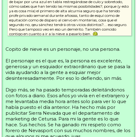
de bajar por una azul en tabla restregándose de culo y sobretodo,
cómo sabes que han tenido las mismas posibilidades?, porque (y esto
ya es cosa mía) el primero de alta alcurnia seguro que ha tenido
profe privado semanal durante añossss, tanto de esquí como de
equitación como de disparo al ciervo en monterías, cosa que el
segundo no, qeu sánchez tendrá otros vicios distintos?.... eso seguro.
Pero que tampoco veo en eso un demérito. También coincido
contigo en cuanto a ir a la nieve a pasarlo bien.
En cuabnto a Copito, me da igual lo que sea... pero por lo que leo de
él, aparte de que me aburre, lo resumo en un odiador de los "dadores"
Copito de nieve es un personaje, no una persona.
del curvin... igual es que sabe más que nadie por veterano y se cree
con derecho a rajar... En fin, pero que eso es lo de menos y me da
El personaje es el que es, la persona es excelente,
igual.
generosa y un esquiador extraordinario que se pasa la
Lo que sí que digo es que cuando uno se posiciona políticamente en
vida ayudando a la gente a esquiar mejor
un foro de esquí queda expuesto. Y este tipo ha metido su cuña
desinteresadamente. Por eso lo defiendo, sin más.
política, y no oblicua. O por lo menos yo no lo veo así.
Digo más, se ha pasado temporadas deleitándonos
Dejo este tema.
Saludos Carolo.
con fotos a diario. Esos años yo vivía en el extranjero y
me levantaba media hora antes solo para ver lo que
había puesto el día anterior. Ha hecho más por
publicitar Sierra Nevada que el departamento de
marketing de Cetursa. Para mi la gente es lo que
hace. Sus hechos. Se ha ganado mi respeto como
forero de Nevasport con sus muchos nombres, de los
que algunos ni me acuerdo, juas