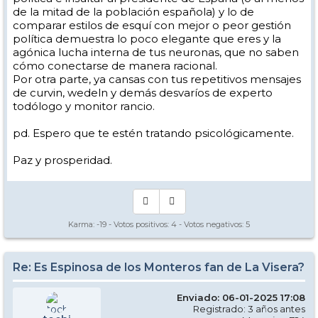
de la mitad de la población española) y lo de
cazaporretas, no hay nada.
comparar estilos de esquí con mejor o peor gestión
El esquí corrupto está al acecho. Por todas partes donde haya parnè.
política demuestra lo poco elegante que eres y la
Los implicados hablan de un montón de técnicas diferentes, hoy
agónica lucha interna de tus neuronas, que no saben
están en casa.
cómo conectarse de manera racional.
Al menos estos días que no se ve na.
Por otra parte, ya cansas con tus repetitivos mensajes
Los corruptos y contaminados del carving, o no esquian o van en
de curvin, wedeln y demás desvaríos de experto
giro corto, que ya es algo.
todólogo y monitor rancio.
Y eso, hay que sobrevivir a esta catástrofe del mal hacer.
Pero no culpamos a los empresarios de las escuelas, ganan más con
pd. Espero que te estén tratando psicológicamente.
los dadores de clase que la junta de Andalucía autoriza.
Si Espinosa estuviese en la junta está masacre en la enseñanza del
Paz y prosperidad.
esquí estaría más controlada, supongo.
Es que me gusta criticar a los culpables de nuestras desgracias.
Paz y prosperidad.
Karma:
-19
- Votos positivos:
4
- Votos negativos:
5
Re: Es Espinosa de los Monteros fan de La Visera?
Enviado: 06-01-2025 17:08
Registrado: 3 años antes