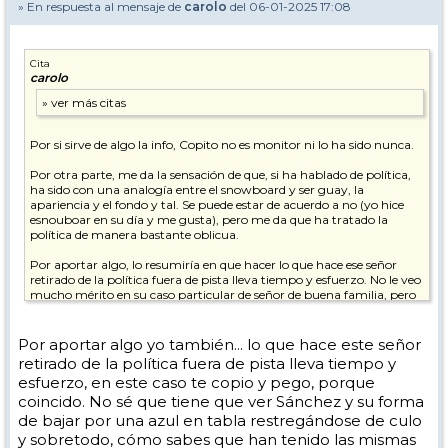
» En respuesta al mensaje de
carolo
del 06-01-2025 17:08
Cita
carolo
Por si sirve de algo la info, Copito no es monitor ni lo ha sido nunca.
Por otra parte, me da la sensación de que, si ha hablado de política,
ha sido con una analogía entre el snowboard y ser guay, la
apariencia y el fondo y tal. Se puede estar de acuerdo a no (yo hice
esnouboar en su día y me gusta), pero me da que ha tratado la
política de manera bastante oblicua.
Por aportar algo, lo resumiría en que hacer lo que hace ese señor
retirado de la política fuera de pista lleva tiempo y esfuerzo. No le veo
mucho mérito en su caso particular de señor de buena familia, pero
tiene más que bajar por una azul en tabla habiendo tenido las
mismas posibilidades. Tampoco veo eso un demérito. Es ir a la nieve
a pasarlo bien, y ya.
Por aportar algo yo también... lo que hace este señor
retirado de la política fuera de pista lleva tiempo y
esfuerzo, en este caso te copio y pego, porque
coincido. No sé que tiene que ver Sánchez y su forma
de bajar por una azul en tabla restregándose de culo
y sobretodo, cómo sabes que han tenido las mismas