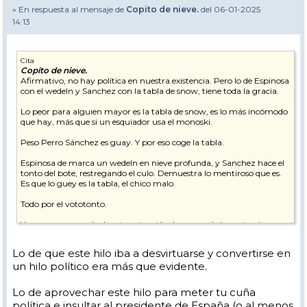
» En respuesta al mensaje de
Copito de nieve.
del 06-01-2025
14:13
Cita
Copito de nieve.
Afirmativo, no hay política en nuestra.existencia. Pero lo de Espinosa
con el wedeln y Sanchez con la tabla de snow, tiene toda la gracia.
Lo peor para alguien mayor es la tabla de snow, es lo más incómodo
que hay, más que si un esquiador usa el monoski.
Peso Perro Sánchez es guay. Y por eso coge la tabla.
Espinosa de marca un wedeln en nieve profunda, y Sanchez hace el
tonto del bote, restregando el culo. Demuestra lo mentiroso que es.
Es que lo guey es la tabla, el chico malo.
Todo por el vototonto.
Yo no me sorprendo de esta actuación, lo raro sería lo contrario.
Hoy con la nieve nueva han salido a surfear los buenos del snow, y
Lo de que este hilo iba a desvirtuarse y convertirse en
van en wedeln.
un hilo político era más que evidente.
Las cosas evolucionan, menos la estupidez. Y por culpa de la política
el esquí se echó a perder.
Lo de aprovechar este hilo para meter tu cuña
política e insultar al presidente de España (o al menos
Mientras no haya ley en este mundo del esquí, aparte de los