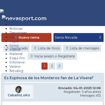
Estaciones
Foros
Noticias
Reportajes
Blogs
Nuevo tema
Viajes
Fotos
Destacado
Lista de foros
Lista de mensajes
Videos
Material
Inicia sesión o Regístrate
Esquí Pro
Infonieve
1
2
Verano
Nevalog
Es Espinosa de los Monteros fan de La Visera?
Enviado: 04-01-2025 12:06
Registrado: 3 años antes
CaballoLoKo
Mensajes: 472