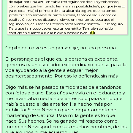
de bajar por una azul en tabla restregándose de culo y sobretodo,
cómo sabes que han tenido las mismas posibilidades?, porque (y esto
ya es cosa mía) el primero de alta alcurnia seguro que ha tenido
profe privado semanal durante añossss, tanto de esquí como de
equitación como de disparo al ciervo en monterías, cosa que el
segundo no, qeu sánchez tendrá otros vicios distintos?.... eso seguro.
Pero que tampoco veo en eso un demérito. También coincido
contigo en cuanto a ir a la nieve a pasarlo bien.
En cuabnto a Copito, me da igual lo que sea... pero por lo que leo de
él, aparte de que me aburre, lo resumo en un odiador de los "dadores"
Copito de nieve es un personaje, no una persona.
del curvin... igual es que sabe más que nadie por veterano y se cree
con derecho a rajar... En fin, pero que eso es lo de menos y me da
El personaje es el que es, la persona es excelente,
igual.
generosa y un esquiador extraordinario que se pasa la
Lo que sí que digo es que cuando uno se posiciona políticamente en
vida ayudando a la gente a esquiar mejor
un foro de esquí queda expuesto. Y este tipo ha metido su cuña
desinteresadamente. Por eso lo defiendo, sin más.
política, y no oblicua. O por lo menos yo no lo veo así.
Digo más, se ha pasado temporadas deleitándonos
Dejo este tema.
Saludos Carolo.
con fotos a diario. Esos años yo vivía en el extranjero y
me levantaba media hora antes solo para ver lo que
había puesto el día anterior. Ha hecho más por
publicitar Sierra Nevada que el departamento de
marketing de Cetursa. Para mi la gente es lo que
hace. Sus hechos. Se ha ganado mi respeto como
forero de Nevasport con sus muchos nombres, de los
que algunos ni me acuerdo, juas