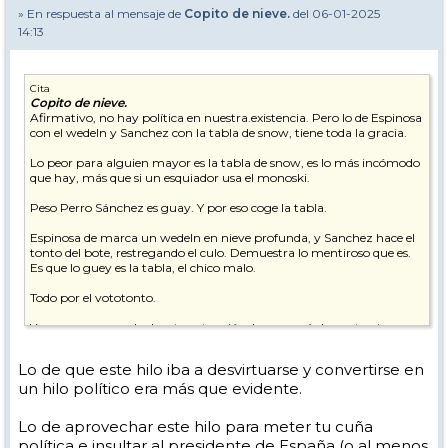
» En respuesta al mensaje de
Copito de nieve.
del 06-01-2025
14:13
Cita
Copito de nieve.
Afirmativo, no hay política en nuestra.existencia. Pero lo de Espinosa
con el wedeln y Sanchez con la tabla de snow, tiene toda la gracia.
Lo peor para alguien mayor es la tabla de snow, es lo más incómodo
que hay, más que si un esquiador usa el monoski.
Peso Perro Sánchez es guay. Y por eso coge la tabla.
Espinosa de marca un wedeln en nieve profunda, y Sanchez hace el
tonto del bote, restregando el culo. Demuestra lo mentiroso que es.
Es que lo guey es la tabla, el chico malo.
Todo por el vototonto.
Yo no me sorprendo de esta actuación, lo raro sería lo contrario.
Hoy con la nieve nueva han salido a surfear los buenos del snow, y
Lo de que este hilo iba a desvirtuarse y convertirse en
van en wedeln.
un hilo político era más que evidente.
Las cosas evolucionan, menos la estupidez. Y por culpa de la política
el esquí se echó a perder.
Lo de aprovechar este hilo para meter tu cuña
política e insultar al presidente de España (o al menos
Mientras no haya ley en este mundo del esquí, aparte de los