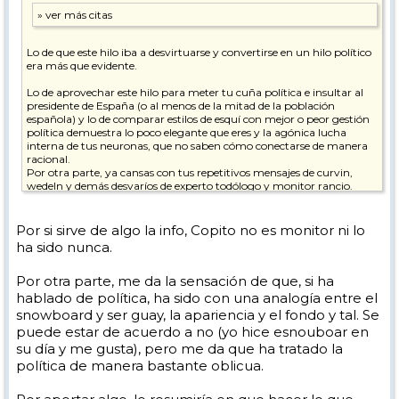
Lo de que este hilo iba a desvirtuarse y convertirse en un hilo político
era más que evidente.
Lo de aprovechar este hilo para meter tu cuña política e insultar al
presidente de España (o al menos de la mitad de la población
española) y lo de comparar estilos de esquí con mejor o peor gestión
política demuestra lo poco elegante que eres y la agónica lucha
interna de tus neuronas, que no saben cómo conectarse de manera
racional.
Por otra parte, ya cansas con tus repetitivos mensajes de curvin,
wedeln y demás desvaríos de experto todólogo y monitor rancio.
pd. Espero que te estén tratando psicológicamente.
Por si sirve de algo la info, Copito no es monitor ni lo
Paz y prosperidad.
ha sido nunca.
Por otra parte, me da la sensación de que, si ha
hablado de política, ha sido con una analogía entre el
snowboard y ser guay, la apariencia y el fondo y tal. Se
puede estar de acuerdo a no (yo hice esnouboar en
su día y me gusta), pero me da que ha tratado la
política de manera bastante oblicua.