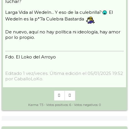
luchar?
Larga Vida al Wedeln... Y eso de la culebrilla?
El
Wedeln es la p*7a Culebra Bastarda
De nuevo, aquí no hay política ni ideología, hay amor
por lo propio.
Fdo. El Loko del Arroyo
Editado 1 vez/veces. Última edición el 05/01/2025 19:52
por CaballoLoKo.
Karma:
73
- Votos positivos:
6
- Votos negativos:
0