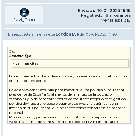
Enviado: 10-01-2025 16:16
Registrado: 18 años antes
Javi_Tron
Mensajes: 11.318
» En respuesta al mensaje de
London Eye
del 06-01-2025 14:40
Cita
London Eye
Lo de que este hilo iba a desvirtuarse y convertirse en un hilo político
era más que evidente.
Lo de aprovechar este hilo para meter tu cuña política e insultar al
presidente de España (o al menos de la mitad de la población
española) y lo de comparar estilos de esquí con mejor o peor gestión
política demuestra lo poco elegante que eres y la agónica lucha
interna de tus neuronas, que no saben cómo conectarse de manera
racional.
Por otra parte, ya cansas con tus repetitivos mensajes de curvin,
wedeln y demás desvaríos de experto todólogo y monitor rancio.
pd. Espero que te estén tratando psicológicamente.