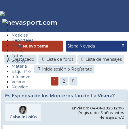
Estaciones
Foros
Noticias
Reportajes
Blogs
Nuevo tema
Viajes
Fotos
Destacado
Lista de foros
Lista de mensajes
Videos
Material
Inicia sesión o Regístrate
Esquí Pro
Infonieve
1
2
Verano
Nevalog
Es Espinosa de los Monteros fan de La Visera?
Enviado: 04-01-2025 12:06
Registrado: 3 años antes
CaballoLoKo
Mensajes: 472