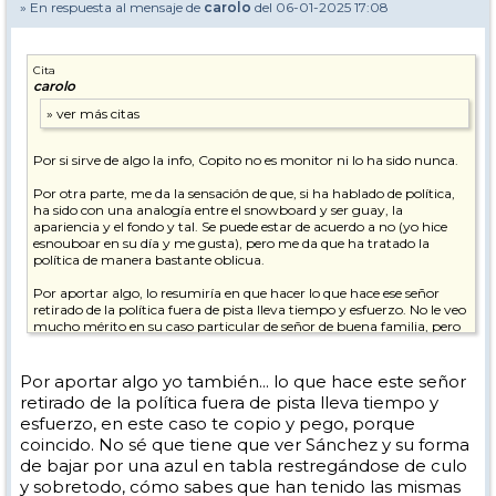
» En respuesta al mensaje de
carolo
del 06-01-2025 17:08
Cita
carolo
Por si sirve de algo la info, Copito no es monitor ni lo ha sido nunca.
Por otra parte, me da la sensación de que, si ha hablado de política,
ha sido con una analogía entre el snowboard y ser guay, la
apariencia y el fondo y tal. Se puede estar de acuerdo a no (yo hice
esnouboar en su día y me gusta), pero me da que ha tratado la
política de manera bastante oblicua.
Por aportar algo, lo resumiría en que hacer lo que hace ese señor
retirado de la política fuera de pista lleva tiempo y esfuerzo. No le veo
mucho mérito en su caso particular de señor de buena familia, pero
tiene más que bajar por una azul en tabla habiendo tenido las
mismas posibilidades. Tampoco veo eso un demérito. Es ir a la nieve
a pasarlo bien, y ya.
Por aportar algo yo también... lo que hace este señor
retirado de la política fuera de pista lleva tiempo y
esfuerzo, en este caso te copio y pego, porque
coincido. No sé que tiene que ver Sánchez y su forma
de bajar por una azul en tabla restregándose de culo
y sobretodo, cómo sabes que han tenido las mismas