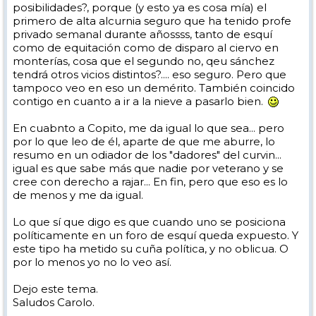
posibilidades?, porque (y esto ya es cosa mía) el
primero de alta alcurnia seguro que ha tenido profe
privado semanal durante añossss, tanto de esquí
como de equitación como de disparo al ciervo en
monterías, cosa que el segundo no, qeu sánchez
tendrá otros vicios distintos?.... eso seguro. Pero que
tampoco veo en eso un demérito. También coincido
contigo en cuanto a ir a la nieve a pasarlo bien.
En cuabnto a Copito, me da igual lo que sea... pero
por lo que leo de él, aparte de que me aburre, lo
resumo en un odiador de los "dadores" del curvin...
igual es que sabe más que nadie por veterano y se
cree con derecho a rajar... En fin, pero que eso es lo
de menos y me da igual.
Lo que sí que digo es que cuando uno se posiciona
políticamente en un foro de esquí queda expuesto. Y
este tipo ha metido su cuña política, y no oblicua. O
por lo menos yo no lo veo así.
Dejo este tema.
Saludos Carolo.