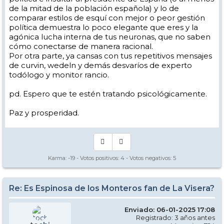
de la mitad de la población española) y lo de
cazaporretas, no hay nada.
comparar estilos de esquí con mejor o peor gestión
El esquí corrupto está al acecho. Por todas partes donde haya parnè.
política demuestra lo poco elegante que eres y la
Los implicados hablan de un montón de técnicas diferentes, hoy
agónica lucha interna de tus neuronas, que no saben
están en casa.
cómo conectarse de manera racional.
Al menos estos días que no se ve na.
Por otra parte, ya cansas con tus repetitivos mensajes
Los corruptos y contaminados del carving, o no esquian o van en
de curvin, wedeln y demás desvaríos de experto
giro corto, que ya es algo.
todólogo y monitor rancio.
Y eso, hay que sobrevivir a esta catástrofe del mal hacer.
Pero no culpamos a los empresarios de las escuelas, ganan más con
pd. Espero que te estén tratando psicológicamente.
los dadores de clase que la junta de Andalucía autoriza.
Si Espinosa estuviese en la junta está masacre en la enseñanza del
Paz y prosperidad.
esquí estaría más controlada, supongo.
Es que me gusta criticar a los culpables de nuestras desgracias.
Paz y prosperidad.
Karma:
-19
- Votos positivos:
4
- Votos negativos:
5
Re: Es Espinosa de los Monteros fan de La Visera?
Enviado: 06-01-2025 17:08
Registrado: 3 años antes