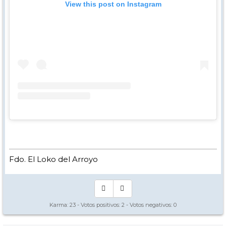
View this post on Instagram
Fdo. El Loko del Arroyo
Karma:
23
- Votos positivos:
2
- Votos negativos:
0