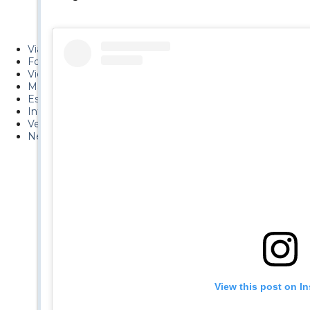
Metiendo Cantos
PUCAF - Blog
Viajes
Fotos
Videos
Material
Esquí Pro
Infonieve
Verano
Nevalog
View this post on I