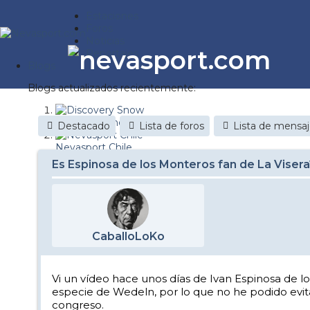
Estaciones
Foros
Noticias
Reportajes
Blogs
Blogs actualizados recientemente:
Discovery Snow
Destacado
Lista de foros
Lista de mensa
Nevasport Chile
Es Espinosa de los Monteros fan de La Visera
Esquiaryviajar.com
nevasport blog
Brasil
CaballoLoKo
It's a powder da
Diario de un friki
Vi un vídeo hace unos días de Ivan Espinosa de 
especie de Wedeln, por lo que no he podido evita
Revista NIX
congreso.