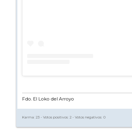
Fdo. El Loko del Arroyo
Karma:
23
- Votos positivos:
2
- Votos negativos:
0