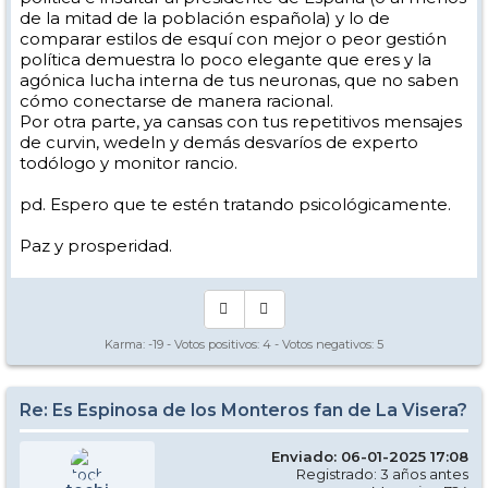
de la mitad de la población española) y lo de
cazaporretas, no hay nada.
comparar estilos de esquí con mejor o peor gestión
El esquí corrupto está al acecho. Por todas partes donde haya parnè.
política demuestra lo poco elegante que eres y la
Los implicados hablan de un montón de técnicas diferentes, hoy
agónica lucha interna de tus neuronas, que no saben
están en casa.
cómo conectarse de manera racional.
Al menos estos días que no se ve na.
Por otra parte, ya cansas con tus repetitivos mensajes
Los corruptos y contaminados del carving, o no esquian o van en
de curvin, wedeln y demás desvaríos de experto
giro corto, que ya es algo.
todólogo y monitor rancio.
Y eso, hay que sobrevivir a esta catástrofe del mal hacer.
Pero no culpamos a los empresarios de las escuelas, ganan más con
pd. Espero que te estén tratando psicológicamente.
los dadores de clase que la junta de Andalucía autoriza.
Si Espinosa estuviese en la junta está masacre en la enseñanza del
Paz y prosperidad.
esquí estaría más controlada, supongo.
Es que me gusta criticar a los culpables de nuestras desgracias.
Paz y prosperidad.
Karma:
-19
- Votos positivos:
4
- Votos negativos:
5
Re: Es Espinosa de los Monteros fan de La Visera?
Enviado: 06-01-2025 17:08
Registrado: 3 años antes