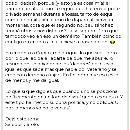
posibilidades?, porque (y esto ya es cosa mía) el
primero de alta alcurnia seguro que ha tenido profe
privado semanal durante añossss, tanto de esquí
como de equitación como de disparo al ciervo en
monterías, cosa que el segundo no, qeu sánchez
tendrá otros vicios distintos?.... eso seguro. Pero que
tampoco veo en eso un demérito. También coincido
contigo en cuanto a ir a la nieve a pasarlo bien.
En cuabnto a Copito, me da igual lo que sea... pero
por lo que leo de él, aparte de que me aburre, lo
resumo en un odiador de los "dadores" del curvin...
igual es que sabe más que nadie por veterano y se
cree con derecho a rajar... En fin, pero que eso es lo
de menos y me da igual.
Lo que sí que digo es que cuando uno se posiciona
políticamente en un foro de esquí queda expuesto. Y
este tipo ha metido su cuña política, y no oblicua. O
por lo menos yo no lo veo así.
Dejo este tema.
Saludos Carolo.