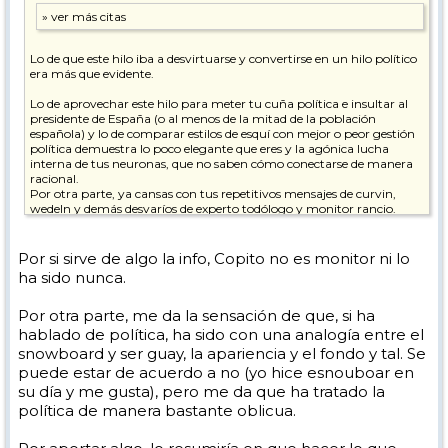
Lo de que este hilo iba a desvirtuarse y convertirse en un hilo político
era más que evidente.
Lo de aprovechar este hilo para meter tu cuña política e insultar al
presidente de España (o al menos de la mitad de la población
española) y lo de comparar estilos de esquí con mejor o peor gestión
política demuestra lo poco elegante que eres y la agónica lucha
interna de tus neuronas, que no saben cómo conectarse de manera
racional.
Por otra parte, ya cansas con tus repetitivos mensajes de curvin,
wedeln y demás desvaríos de experto todólogo y monitor rancio.
pd. Espero que te estén tratando psicológicamente.
Por si sirve de algo la info, Copito no es monitor ni lo
Paz y prosperidad.
ha sido nunca.
Por otra parte, me da la sensación de que, si ha
hablado de política, ha sido con una analogía entre el
snowboard y ser guay, la apariencia y el fondo y tal. Se
puede estar de acuerdo a no (yo hice esnouboar en
su día y me gusta), pero me da que ha tratado la
política de manera bastante oblicua.