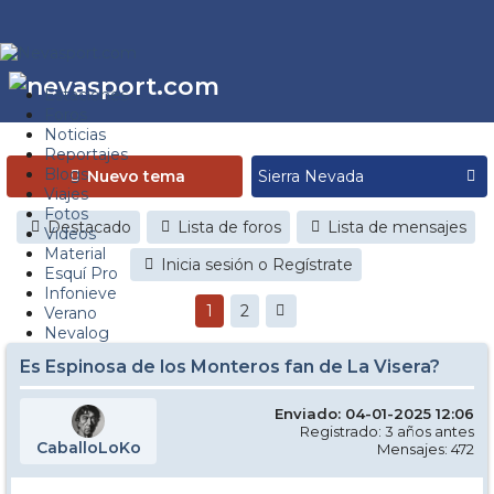
Estaciones
Foros
Noticias
Reportajes
Blogs
Nuevo tema
Viajes
Fotos
Destacado
Lista de foros
Lista de mensajes
Videos
Material
Inicia sesión o Regístrate
Esquí Pro
Infonieve
1
2
Verano
Nevalog
Es Espinosa de los Monteros fan de La Visera?
Enviado: 04-01-2025 12:06
Registrado: 3 años antes
CaballoLoKo
Mensajes: 472