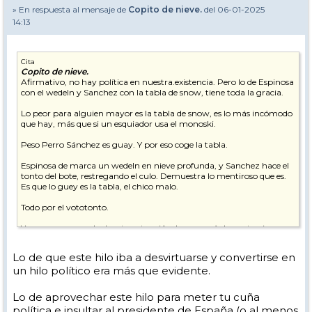
» En respuesta al mensaje de
Copito de nieve.
del 06-01-2025
14:13
Cita
Copito de nieve.
Afirmativo, no hay política en nuestra.existencia. Pero lo de Espinosa
con el wedeln y Sanchez con la tabla de snow, tiene toda la gracia.
Lo peor para alguien mayor es la tabla de snow, es lo más incómodo
que hay, más que si un esquiador usa el monoski.
Peso Perro Sánchez es guay. Y por eso coge la tabla.
Espinosa de marca un wedeln en nieve profunda, y Sanchez hace el
tonto del bote, restregando el culo. Demuestra lo mentiroso que es.
Es que lo guey es la tabla, el chico malo.
Todo por el vototonto.
Yo no me sorprendo de esta actuación, lo raro sería lo contrario.
Hoy con la nieve nueva han salido a surfear los buenos del snow, y
Lo de que este hilo iba a desvirtuarse y convertirse en
van en wedeln.
un hilo político era más que evidente.
Las cosas evolucionan, menos la estupidez. Y por culpa de la política
el esquí se echó a perder.
Lo de aprovechar este hilo para meter tu cuña
política e insultar al presidente de España (o al menos
Mientras no haya ley en este mundo del esquí, aparte de los