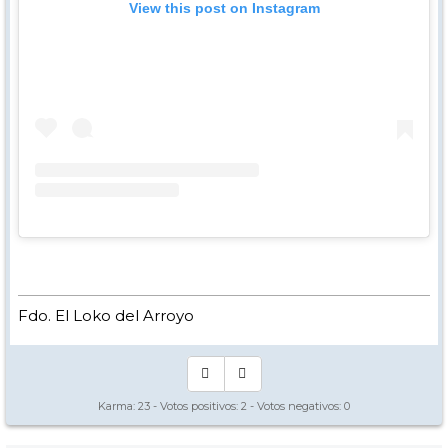
View this post on Instagram
Fdo. El Loko del Arroyo
Karma:
23
- Votos positivos:
2
- Votos negativos:
0