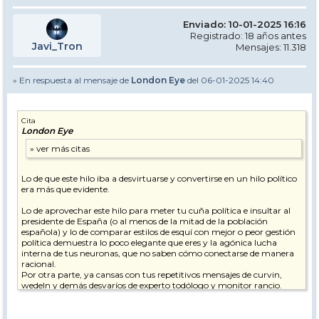
Enviado: 10-01-2025 16:16
Registrado: 18 años antes
Javi_Tron
Mensajes: 11.318
» En respuesta al mensaje de
London Eye
del 06-01-2025 14:40
Cita
London Eye
Lo de que este hilo iba a desvirtuarse y convertirse en un hilo político
era más que evidente.
Lo de aprovechar este hilo para meter tu cuña política e insultar al
presidente de España (o al menos de la mitad de la población
española) y lo de comparar estilos de esquí con mejor o peor gestión
política demuestra lo poco elegante que eres y la agónica lucha
interna de tus neuronas, que no saben cómo conectarse de manera
racional.
Por otra parte, ya cansas con tus repetitivos mensajes de curvin,
wedeln y demás desvaríos de experto todólogo y monitor rancio.
pd. Espero que te estén tratando psicológicamente.