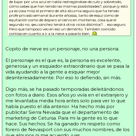
de bajar por una azul en tabla restregándose de culo y sobretodo,
cómo sabes que han tenido las mismas posibilidades?, porque (y esto
ya es cosa mía) el primero de alta alcurnia seguro que ha tenido
profe privado semanal durante añossss, tanto de esquí como de
equitación como de disparo al ciervo en monterías, cosa que el
segundo no, qeu sánchez tendrá otros vicios distintos?.... eso seguro.
Pero que tampoco veo en eso un demérito. También coincido
contigo en cuanto a ir a la nieve a pasarlo bien.
En cuabnto a Copito, me da igual lo que sea... pero por lo que leo de
él, aparte de que me aburre, lo resumo en un odiador de los "dadores"
Copito de nieve es un personaje, no una persona.
del curvin... igual es que sabe más que nadie por veterano y se cree
con derecho a rajar... En fin, pero que eso es lo de menos y me da
El personaje es el que es, la persona es excelente,
igual.
generosa y un esquiador extraordinario que se pasa la
Lo que sí que digo es que cuando uno se posiciona políticamente en
vida ayudando a la gente a esquiar mejor
un foro de esquí queda expuesto. Y este tipo ha metido su cuña
desinteresadamente. Por eso lo defiendo, sin más.
política, y no oblicua. O por lo menos yo no lo veo así.
Digo más, se ha pasado temporadas deleitándonos
Dejo este tema.
Saludos Carolo.
con fotos a diario. Esos años yo vivía en el extranjero y
me levantaba media hora antes solo para ver lo que
había puesto el día anterior. Ha hecho más por
publicitar Sierra Nevada que el departamento de
marketing de Cetursa. Para mi la gente es lo que
hace. Sus hechos. Se ha ganado mi respeto como
forero de Nevasport con sus muchos nombres, de los
que algunos ni me acuerdo, juas