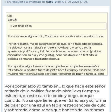
» En respuesta al mensaje de
carolo
del 06-01-2025 17:08
Cita
carolo
Por si sirve de algo la info, Copito no es monitor ni lo ha sido nunca.
Por otra parte, me da la sensación de que, si ha hablado de política,
ha sido con una analogía entre el snowboard y ser guay, la
apariencia y el fondo y tal. Se puede estar de acuerdo a no (yo hice
esnouboar en su día y me gusta), pero me da que ha tratado la
política de manera bastante oblicua.
Por aportar algo, lo resumiría en que hacer lo que hace ese señor
retirado de la política fuera de pista lleva tiempo y esfuerzo. No le veo
mucho mérito en su caso particular de señor de buena familia, pero
tiene más que bajar por una azul en tabla habiendo tenido las
mismas posibilidades. Tampoco veo eso un demérito. Es ir a la nieve
a pasarlo bien, y ya.
Por aportar algo yo también... lo que hace este señor
retirado de la política fuera de pista lleva tiempo y
esfuerzo, en este caso te copio y pego, porque
coincido. No sé que tiene que ver Sánchez y su forma
de bajar por una azul en tabla restregándose de culo
y sobretodo, cómo sabes que han tenido las mismas