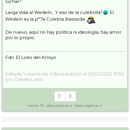
luchar?
Larga Vida al Wedeln... Y eso de la culebrilla?
El
Wedeln es la p*7a Culebra Bastarda
De nuevo, aquí no hay política ni ideología, hay amor
por lo propio.
Fdo. El Loko del Arroyo
Editado 1 vez/veces. Última edición el 05/01/2025 19:52
por CaballoLoKo.
Karma:
73
- Votos positivos:
6
- Votos negativos:
0