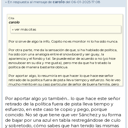
» En respuesta al mensaje de
carolo
del 06-01-2025 17:08
Cita
carolo
Por si sirve de algo la info, Copito no es monitor ni lo ha sido nunca.
Por otra parte, me da la sensación de que, si ha hablado de política,
ha sido con una analogía entre el snowboard y ser guay, la
apariencia y el fondo y tal. Se puede estar de acuerdo a no (yo hice
esnouboar en su día y me gusta), pero me da que ha tratado la
política de manera bastante oblicua.
Por aportar algo, lo resumiría en que hacer lo que hace ese señor
retirado de la política fuera de pista lleva tiempo y esfuerzo. No le veo
mucho mérito en su caso particular de señor de buena familia, pero
tiene más que bajar por una azul en tabla habiendo tenido las
mismas posibilidades. Tampoco veo eso un demérito. Es ir a la nieve
a pasarlo bien, y ya.
Por aportar algo yo también... lo que hace este señor
retirado de la política fuera de pista lleva tiempo y
esfuerzo, en este caso te copio y pego, porque
coincido. No sé que tiene que ver Sánchez y su forma
de bajar por una azul en tabla restregándose de culo
y sobretodo, cómo sabes que han tenido las mismas