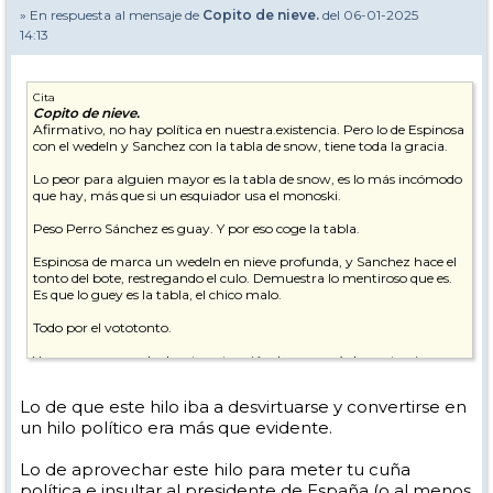
» En respuesta al mensaje de
Copito de nieve.
del 06-01-2025
14:13
Cita
Copito de nieve.
Afirmativo, no hay política en nuestra.existencia. Pero lo de Espinosa
con el wedeln y Sanchez con la tabla de snow, tiene toda la gracia.
Lo peor para alguien mayor es la tabla de snow, es lo más incómodo
que hay, más que si un esquiador usa el monoski.
Peso Perro Sánchez es guay. Y por eso coge la tabla.
Espinosa de marca un wedeln en nieve profunda, y Sanchez hace el
tonto del bote, restregando el culo. Demuestra lo mentiroso que es.
Es que lo guey es la tabla, el chico malo.
Todo por el vototonto.
Yo no me sorprendo de esta actuación, lo raro sería lo contrario.
Hoy con la nieve nueva han salido a surfear los buenos del snow, y
Lo de que este hilo iba a desvirtuarse y convertirse en
van en wedeln.
un hilo político era más que evidente.
Las cosas evolucionan, menos la estupidez. Y por culpa de la política
el esquí se echó a perder.
Lo de aprovechar este hilo para meter tu cuña
política e insultar al presidente de España (o al menos
Mientras no haya ley en este mundo del esquí, aparte de los