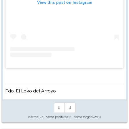
View this post on Instagram
Fdo. El Loko del Arroyo
Karma:
23
- Votos positivos:
2
- Votos negativos:
0