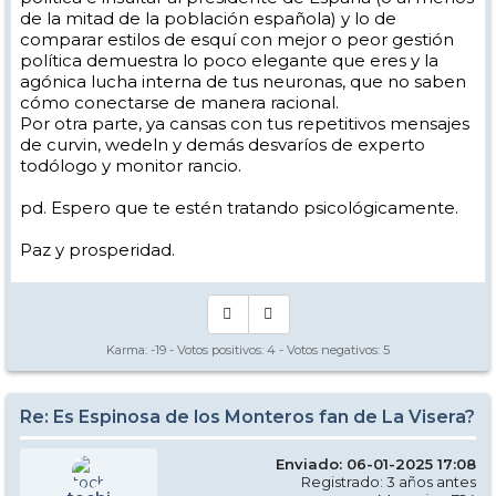
de la mitad de la población española) y lo de
cazaporretas, no hay nada.
comparar estilos de esquí con mejor o peor gestión
El esquí corrupto está al acecho. Por todas partes donde haya parnè.
política demuestra lo poco elegante que eres y la
Los implicados hablan de un montón de técnicas diferentes, hoy
agónica lucha interna de tus neuronas, que no saben
están en casa.
cómo conectarse de manera racional.
Al menos estos días que no se ve na.
Por otra parte, ya cansas con tus repetitivos mensajes
Los corruptos y contaminados del carving, o no esquian o van en
de curvin, wedeln y demás desvaríos de experto
giro corto, que ya es algo.
todólogo y monitor rancio.
Y eso, hay que sobrevivir a esta catástrofe del mal hacer.
Pero no culpamos a los empresarios de las escuelas, ganan más con
pd. Espero que te estén tratando psicológicamente.
los dadores de clase que la junta de Andalucía autoriza.
Si Espinosa estuviese en la junta está masacre en la enseñanza del
Paz y prosperidad.
esquí estaría más controlada, supongo.
Es que me gusta criticar a los culpables de nuestras desgracias.
Paz y prosperidad.
Karma:
-19
- Votos positivos:
4
- Votos negativos:
5
Re: Es Espinosa de los Monteros fan de La Visera?
Enviado: 06-01-2025 17:08
Registrado: 3 años antes