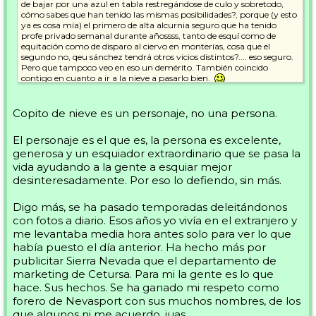
de bajar por una azul en tabla restregándose de culo y sobretodo,
cómo sabes que han tenido las mismas posibilidades?, porque (y esto
ya es cosa mía) el primero de alta alcurnia seguro que ha tenido
profe privado semanal durante añossss, tanto de esquí como de
equitación como de disparo al ciervo en monterías, cosa que el
segundo no, qeu sánchez tendrá otros vicios distintos?.... eso seguro.
Pero que tampoco veo en eso un demérito. También coincido
contigo en cuanto a ir a la nieve a pasarlo bien.
En cuabnto a Copito, me da igual lo que sea... pero por lo que leo de
él, aparte de que me aburre, lo resumo en un odiador de los "dadores"
Copito de nieve es un personaje, no una persona.
del curvin... igual es que sabe más que nadie por veterano y se cree
con derecho a rajar... En fin, pero que eso es lo de menos y me da
El personaje es el que es, la persona es excelente,
igual.
generosa y un esquiador extraordinario que se pasa la
Lo que sí que digo es que cuando uno se posiciona políticamente en
vida ayudando a la gente a esquiar mejor
un foro de esquí queda expuesto. Y este tipo ha metido su cuña
desinteresadamente. Por eso lo defiendo, sin más.
política, y no oblicua. O por lo menos yo no lo veo así.
Digo más, se ha pasado temporadas deleitándonos
Dejo este tema.
Saludos Carolo.
con fotos a diario. Esos años yo vivía en el extranjero y
me levantaba media hora antes solo para ver lo que
había puesto el día anterior. Ha hecho más por
publicitar Sierra Nevada que el departamento de
marketing de Cetursa. Para mi la gente es lo que
hace. Sus hechos. Se ha ganado mi respeto como
forero de Nevasport con sus muchos nombres, de los
que algunos ni me acuerdo, juas