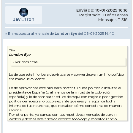
Enviado: 10-01-2025 16:16
Registrado: 18 años antes
Javi_Tron
Mensajes: 11.318
» En respuesta al mensaje de
London Eye
del 06-01-2025 14:40
Cita
London Eye
Lo de que este hilo iba a desvirtuarse y convertirse en un hilo político
era más que evidente.
Lo de aprovechar este hilo para meter tu cuña política e insultar al
presidente de España (o al menos de la mitad de la población
española) y lo de comparar estilos de esquí con mejor o peor gestión
política demuestra lo poco elegante que eres y la agónica lucha
interna de tus neuronas, que no saben cómo conectarse de manera
racional.
Por otra parte, ya cansas con tus repetitivos mensajes de curvin,
wedeln y demás desvaríos de experto todólogo y monitor rancio.
pd. Espero que te estén tratando psicológicamente.