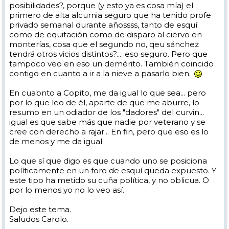
posibilidades?, porque (y esto ya es cosa mía) el
primero de alta alcurnia seguro que ha tenido profe
privado semanal durante añossss, tanto de esquí
como de equitación como de disparo al ciervo en
monterías, cosa que el segundo no, qeu sánchez
tendrá otros vicios distintos?.... eso seguro. Pero que
tampoco veo en eso un demérito. También coincido
contigo en cuanto a ir a la nieve a pasarlo bien.
En cuabnto a Copito, me da igual lo que sea... pero
por lo que leo de él, aparte de que me aburre, lo
resumo en un odiador de los "dadores" del curvin...
igual es que sabe más que nadie por veterano y se
cree con derecho a rajar... En fin, pero que eso es lo
de menos y me da igual.
Lo que sí que digo es que cuando uno se posiciona
políticamente en un foro de esquí queda expuesto. Y
este tipo ha metido su cuña política, y no oblicua. O
por lo menos yo no lo veo así.
Dejo este tema.
Saludos Carolo.