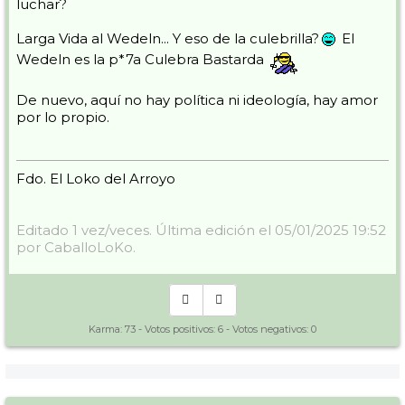
luchar?
Larga Vida al Wedeln... Y eso de la culebrilla?
El
Wedeln es la p*7a Culebra Bastarda
De nuevo, aquí no hay política ni ideología, hay amor
por lo propio.
Fdo. El Loko del Arroyo
Editado 1 vez/veces. Última edición el 05/01/2025 19:52
por CaballoLoKo.
Karma:
73
- Votos positivos:
6
- Votos negativos:
0