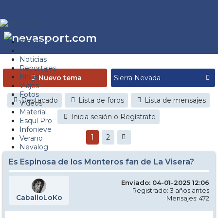
Estaciones
Foros
Noticias
Reportajes
Blogs
Nuevo tema
Viajes
Fotos
Destacado
Lista de foros
Lista de mensajes
Videos
Material
Inicia sesión o Regístrate
Esquí Pro
Infonieve
1
2
Verano
Nevalog
Es Espinosa de los Monteros fan de La Visera?
Enviado: 04-01-2025 12:06
Registrado: 3 años antes
CaballoLoKo
Mensajes: 472