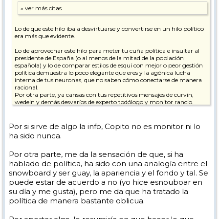
Lo de que este hilo iba a desvirtuarse y convertirse en un hilo político
era más que evidente.
Lo de aprovechar este hilo para meter tu cuña política e insultar al
presidente de España (o al menos de la mitad de la población
española) y lo de comparar estilos de esquí con mejor o peor gestión
política demuestra lo poco elegante que eres y la agónica lucha
interna de tus neuronas, que no saben cómo conectarse de manera
racional.
Por otra parte, ya cansas con tus repetitivos mensajes de curvin,
wedeln y demás desvaríos de experto todólogo y monitor rancio.
pd. Espero que te estén tratando psicológicamente.
Por si sirve de algo la info, Copito no es monitor ni lo
Paz y prosperidad.
ha sido nunca.
Por otra parte, me da la sensación de que, si ha
hablado de política, ha sido con una analogía entre el
snowboard y ser guay, la apariencia y el fondo y tal. Se
puede estar de acuerdo a no (yo hice esnouboar en
su día y me gusta), pero me da que ha tratado la
política de manera bastante oblicua.