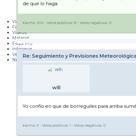
de que lo haga.
Metiendo Cantos
PUCAF - Blog
Viajes
Karma:
100
- Votos positivos:
8
- Votos negativos:
0
Fotos
Videos
Material
Esquí Pro
Infonieve
Verano
Re: Seguimiento y Previsiones Meteorológi
Nevalog
will
Yo confío en que de borreguiles para arriba sum
Karma:
9
- Votos positivos:
1
- Votos negativos:
0