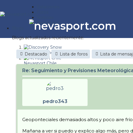
Estaciones
Foros
Noticias
Reportajes
Blogs
Blogs actualizados recientemente:
Discovery Snow
Destacado
Lista de foros
Lista de mensa
Nevasport Chile
Re: Seguimiento y Previsiones Meteorológi
Esquiaryviajar.com
nevasport blog
Brasil
pedro343
It's a powder da
Diario de un friki
Geoponteciales demasiados altos y poco aire frío 
Revista NIX
Mañana a ver si puedo y explico algo más, pero 