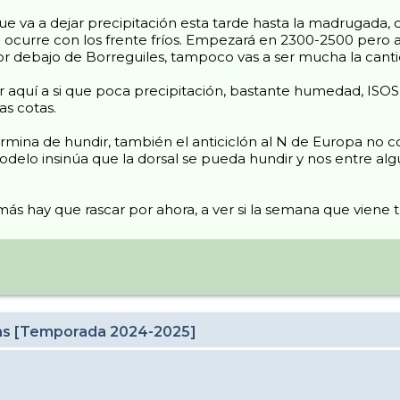
 va a dejar precipitación esta tarde hasta la madrugada, cot
 ocurre con los frente fríos. Empezará en 2300-2500 pero a
por debajo de Borreguiles, tampoco vas a ser mucha la can
 aquí a si que poca precipitación, bastante humedad, ISOS 
as cotas.
mina de hundir, también el anticiclón al N de Europa no co
odelo insinúa que la dorsal se pueda hundir y nos entre alg
ás hay que rascar por ahora, a ver si la semana que viene 
cas [Temporada 2024-2025]