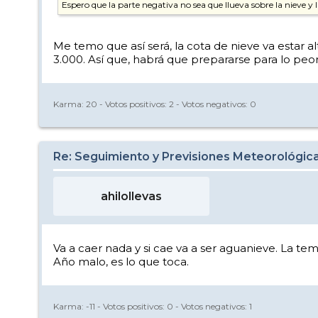
Espero que la parte negativa no sea que llueva sobre la nieve 
Me temo que así será, la cota de nieve va estar 
3.000. Así que, habrá que prepararse para lo peor, 
Karma:
20
- Votos positivos:
2
- Votos negativos:
0
Re: Seguimiento y Previsiones Meteorológi
ahilollevas
Va a caer nada y si cae va a ser aguanieve. La te
Año malo, es lo que toca.
Karma:
-11
- Votos positivos:
0
- Votos negativos:
1