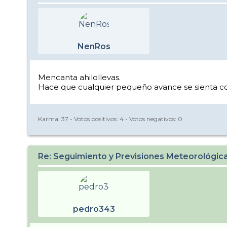
NenRos
Mencanta ahilollevas.
Hace que cualquier pequeño avance se sienta c
Karma:
37
- Votos positivos:
4
- Votos negativos:
0
Re: Seguimiento y Previsiones Meteorológi
pedro343