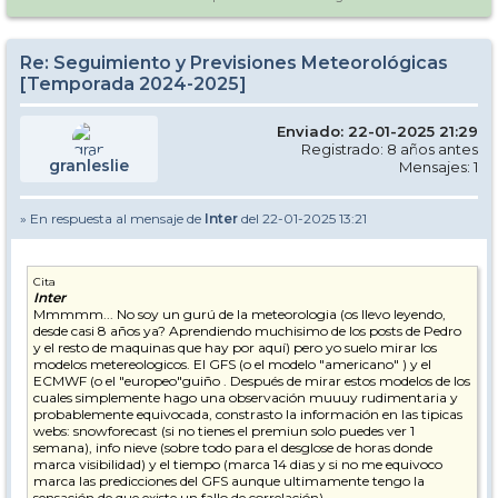
Re: Seguimiento y Previsiones Meteorológicas
[Temporada 2024-2025]
Enviado: 22-01-2025 21:29
Registrado: 8 años antes
granleslie
Mensajes: 1
» En respuesta al mensaje de
Inter
del 22-01-2025 13:21
Cita
Inter
Mmmmm... No soy un gurú de la meteorologia (os llevo leyendo,
desde casi 8 años ya? Aprendiendo muchisimo de los posts de Pedro
y el resto de maquinas que hay por aquí) pero yo suelo mirar los
modelos metereologicos. El GFS (o el modelo "americano" ) y el
ECMWF (o el "europeo"guiño . Después de mirar estos modelos de los
cuales simplemente hago una observación muuuy rudimentaria y
probablemente equivocada, constrasto la información en las tipicas
webs: snowforecast (si no tienes el premiun solo puedes ver 1
semana), info nieve (sobre todo para el desglose de horas donde
marca visibilidad) y el tiempo (marca 14 dias y si no me equivoco
marca las predicciones del GFS aunque ultimamente tengo la
sensación de que existe un fallo de correlación) .