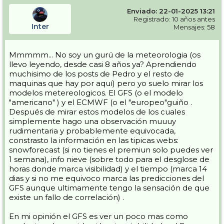
pronósticos os lo agradezco (supongo que algunas que me pongáis
Enviado: 22-01-2025 13:21
serán las clásicas, pero toda info es buena)
Registrado: 10 años antes
Inter
Mensajes: 58
Gracias
Salu2
Mmmmm... No soy un gurú de la meteorologia (os
llevo leyendo, desde casi 8 años ya? Aprendiendo
muchisimo de los posts de Pedro y el resto de
maquinas que hay por aquí) pero yo suelo mirar los
modelos metereologicos. El GFS (o el modelo
"americano" ) y el ECMWF (o el "europeo"guiño .
Después de mirar estos modelos de los cuales
simplemente hago una observación muuuy
rudimentaria y probablemente equivocada,
constrasto la información en las tipicas webs:
snowforecast (si no tienes el premiun solo puedes ver
1 semana), info nieve (sobre todo para el desglose de
horas donde marca visibilidad) y el tiempo (marca 14
dias y si no me equivoco marca las predicciones del
GFS aunque ultimamente tengo la sensación de que
existe un fallo de correlación) .
En mi opinión el GFS es ver un poco mas como