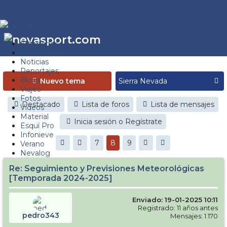
Estaciones
Foros
Noticias
Reportajes
Blogs
Nuevo tema
Viajes
Fotos
Destacado
Lista de foros
Lista de mensajes
Videos
Material
Inicia sesión o Regístrate
Esquí Pro
Infonieve
7
8
9
Verano
Nevalog
Re: Seguimiento y Previsiones Meteorológicas
[Temporada 2024-2025]
Enviado: 19-01-2025 10:11
Registrado: 11 años antes
pedro343
Mensajes: 1.170