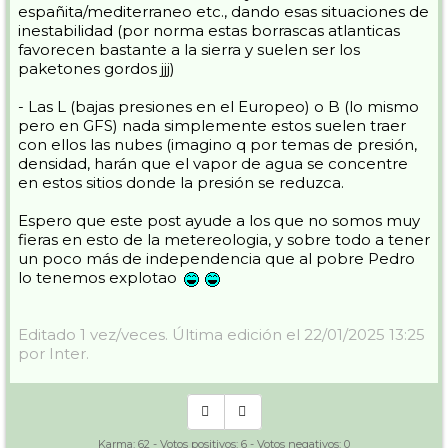
españita/mediterraneo etc., dando esas situaciones de
inestabilidad (por norma estas borrascas atlanticas
favorecen bastante a la sierra y suelen ser los
paketones gordos jjj)
- Las L (bajas presiones en el Europeo) o B (lo mismo
pero en GFS) nada simplemente estos suelen traer
con ellos las nubes (imagino q por temas de presión,
densidad, harán que el vapor de agua se concentre
en estos sitios donde la presión se reduzca.
Espero que este post ayude a los que no somos muy
fieras en esto de la metereologia, y sobre todo a tener
un poco más de independencia que al pobre Pedro
lo tenemos explotao
Editado 1 vez/veces. Última edición el 22/01/2025 13:25
por Inter.
Karma:
62
- Votos positivos:
6
- Votos negativos:
0