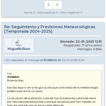
Karma:
0
- Votos positivos:
0
- Votos negativos:
0
Re: Seguimiento y Previsiones Meteorológicas
[Temporada 2024-2025]
Enviado: 22-01-2025 12:51
Registrado: 17 años antes
Miguelbilbao
Mensajes: 6.864
» En respuesta al mensaje de
Kirdelon
del 22-01-2025 11:24
Cita
Kirdelon
Buenos días;
Escribo aquí a ver si los gurús (los que controláis) de la meteorología
podéis ilustrarme un poco.
La situación de la estación a día de hoy es bastante justita de nieve
por falta de precipitaciones o porque las pocas que han habido no
han aguantado por el agua caída después.