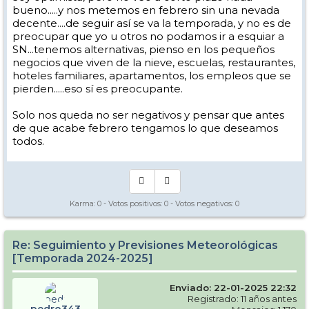
concentre en estos sitios donde la presión se reduzca.
bueno.....y nos metemos en febrero sin una nevada
decente....de seguir así se va la temporada, y no es de
Espero que este post ayude a los que no somos muy fieras en esto de
la metereologia, y sobre todo a tener un poco más de independencia
preocupar que yo u otros no podamos ir a esquiar a
que al pobre Pedro lo tenemos explotao
SN...tenemos alternativas, pienso en los pequeños
negocios que viven de la nieve, escuelas, restaurantes,
hoteles familiares, apartamentos, los empleos que se
pierden.....eso sí es preocupante.
Solo nos queda no ser negativos y pensar que antes
de que acabe febrero tengamos lo que deseamos
todos.
Karma:
0
- Votos positivos:
0
- Votos negativos:
0
Re: Seguimiento y Previsiones Meteorológicas
[Temporada 2024-2025]
Enviado: 22-01-2025 22:32
Registrado: 11 años antes