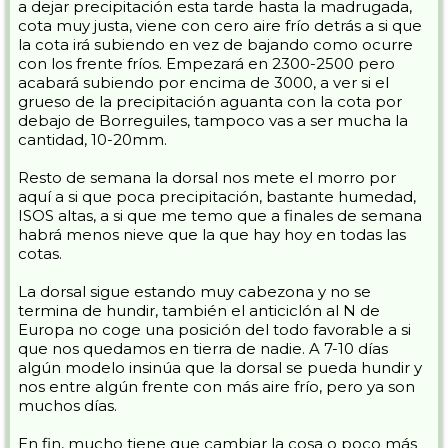
a dejar precipitación esta tarde hasta la madrugada,
cota muy justa, viene con cero aire frío detrás a si que
la cota irá subiendo en vez de bajando como ocurre
con los frente fríos. Empezará en 2300-2500 pero
acabará subiendo por encima de 3000, a ver si el
grueso de la precipitación aguanta con la cota por
debajo de Borreguiles, tampoco vas a ser mucha la
cantidad, 10-20mm.
Resto de semana la dorsal nos mete el morro por
aquí a si que poca precipitación, bastante humedad,
ISOS altas, a si que me temo que a finales de semana
habrá menos nieve que la que hay hoy en todas las
cotas.
La dorsal sigue estando muy cabezona y no se
termina de hundir, también el anticiclón al N de
Europa no coge una posición del todo favorable a si
que nos quedamos en tierra de nadie. A 7-10 días
algún modelo insinúa que la dorsal se pueda hundir y
nos entre algún frente con más aire frío, pero ya son
muchos días.
En fin, mucho tiene que cambiar la cosa o poco más