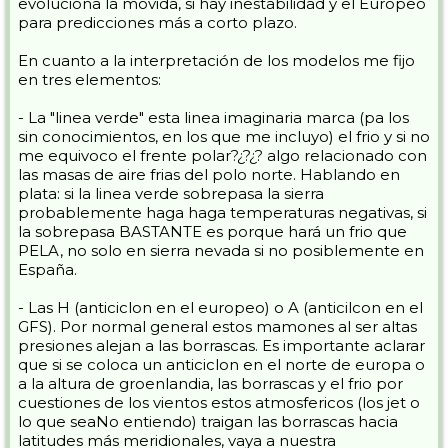
evoluciona la movida, si hay inestabilidad y el Europeo
para predicciones más a corto plazo.
En cuanto a la interpretación de los modelos me fijo
en tres elementos:
- La "linea verde" esta linea imaginaria marca (pa los
sin conocimientos, en los que me incluyo) el frio y si no
me equivoco el frente polar?¿?¿? algo relacionado con
las masas de aire frias del polo norte. Hablando en
plata: si la linea verde sobrepasa la sierra
probablemente haga haga temperaturas negativas, si
la sobrepasa BASTANTE es porque hará un frio que
PELA, no solo en sierra nevada si no posiblemente en
España.
- Las H (anticiclon en el europeo) o A (anticilcon en el
GFS). Por normal general estos mamones al ser altas
presiones alejan a las borrascas. Es importante aclarar
que si se coloca un anticiclon en el norte de europa o
a la altura de groenlandia, las borrascas y el frio por
cuestiones de los vientos estos atmosfericos (los jet o
lo que seaNo entiendo) traigan las borrascas hacia
latitudes más meridionales, vaya a nuestra