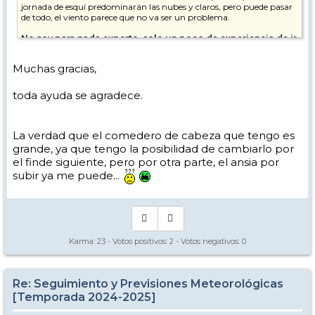
jornada de esquí predominarán las nubes y claros, pero puede pasar
de todo, el viento parece que no va ser un problema.
No soy para nada experto, solo un poco de experiencia de ir
a la Sierra con relativa frecuencia, seguramente la visión de
otros usuarios pueda ser más relevante.
Muchas gracias,
toda ayuda se agradece.
La verdad que el comedero de cabeza que tengo es
grande, ya que tengo la posibilidad de cambiarlo por
el finde siguiente, pero por otra parte, el ansia por
subir ya me puede...
Karma:
23
- Votos positivos:
2
- Votos negativos:
0
Re: Seguimiento y Previsiones Meteorológicas
[Temporada 2024-2025]