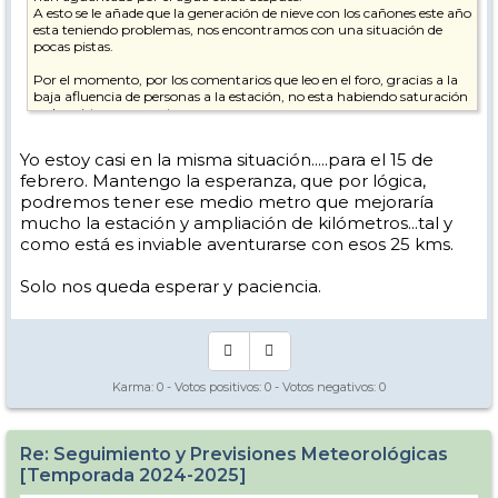
A esto se le añade que la generación de nieve con los cañones este año
esta teniendo problemas, nos encontramos con una situación de
pocas pistas.
Por el momento, por los comentarios que leo en el foro, gracias a la
baja afluencia de personas a la estación, no esta habiendo saturación
en las pistas o remontes.
Mi problema viene porque tengo viaje (que hasta este próximo lunes
Yo estoy casi en la misma situación.....para el 15 de
podría cancelar) para finales de febrero, concretamente esquiando 28
febrero. Mantengo la esperanza, que por lógica,
febrero y 1, 2 y 3 de marzo. Estas fechas coinciden con el puente de
Andalucía, con lo que la estación suele tener una mayor afluencia.
podremos tener ese medio metro que mejoraría
Si la estación estuviera a tope de nieve con practicamente la
mucho la estación y ampliación de kilómetros...tal y
totalidad abierta no me preocuparía, pero si se mantiene así, si que
como está es inviable aventurarse con esos 25 kms.
veo posible problema de saturación en pistas y remontes.
Yo pienso que de aquí a un mes debería caer nieve y dejar la estación
Solo nos queda esperar y paciencia.
disfrutona.
Aquí mi cuestión.
Sabiendo y siendo consciente que con tanto tiempo vista los modelos
y predicciones son poco fiables, pero aun así, los que controláis, veis
posibilidades de nevadas que mejoren sustancialmente la estación.
Karma:
0
- Votos positivos:
0
- Votos negativos:
0
Se que es como pedir a la bruja Lola que se manifieste, pero bueno,
algo de pronósticos a un medio plazo lo agradecería.
Re: Seguimiento y Previsiones Meteorológicas
Normalmente las paginas de previsiones dan proyecciones a 8-15 días
[Temporada 2024-2025]
máximo, y como digo bastante variables por el largo tiempo, pero
también si me podéis indicar alguna pagina donde consultar