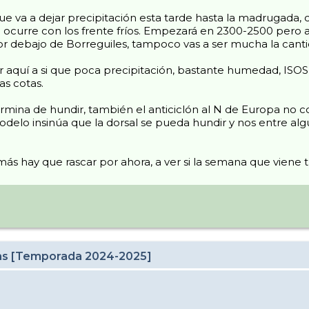
 va a dejar precipitación esta tarde hasta la madrugada, cot
 ocurre con los frente fríos. Empezará en 2300-2500 pero a
por debajo de Borreguiles, tampoco vas a ser mucha la can
 aquí a si que poca precipitación, bastante humedad, ISOS 
as cotas.
mina de hundir, también el anticiclón al N de Europa no co
odelo insinúa que la dorsal se pueda hundir y nos entre alg
ás hay que rascar por ahora, a ver si la semana que viene 
cas [Temporada 2024-2025]