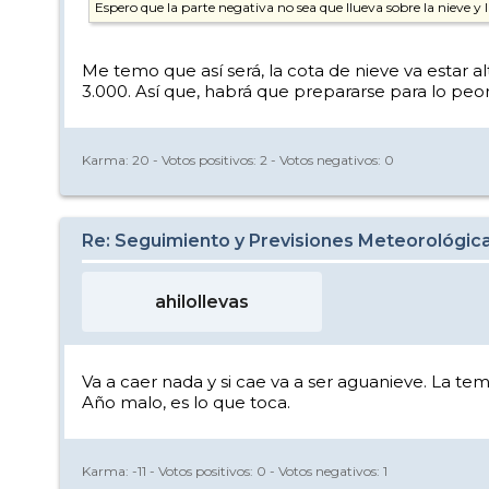
Espero que la parte negativa no sea que llueva sobre la nieve 
Me temo que así será, la cota de nieve va estar 
3.000. Así que, habrá que prepararse para lo peor, 
Karma:
20
- Votos positivos:
2
- Votos negativos:
0
Re: Seguimiento y Previsiones Meteorológi
ahilollevas
Va a caer nada y si cae va a ser aguanieve. La te
Año malo, es lo que toca.
Karma:
-11
- Votos positivos:
0
- Votos negativos:
1