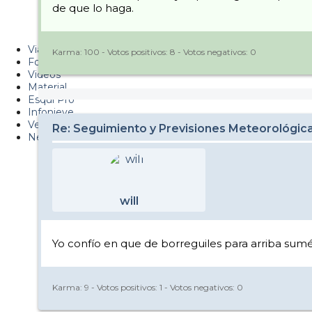
de que lo haga.
Metiendo Cantos
PUCAF - Blog
Viajes
Karma:
100
- Votos positivos:
8
- Votos negativos:
0
Fotos
Videos
Material
Esquí Pro
Infonieve
Verano
Re: Seguimiento y Previsiones Meteorológi
Nevalog
will
Yo confío en que de borreguiles para arriba sum
Karma:
9
- Votos positivos:
1
- Votos negativos:
0