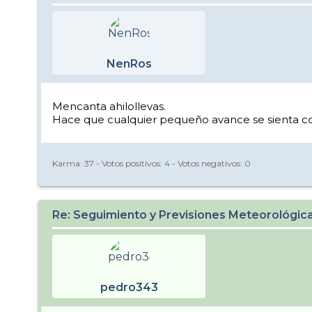
NenRos
Mencanta ahilollevas.
Hace que cualquier pequeño avance se sienta c
Karma:
37
- Votos positivos:
4
- Votos negativos:
0
Re: Seguimiento y Previsiones Meteorológi
pedro343