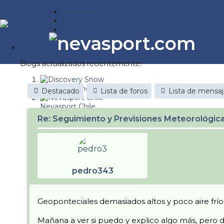
Estaciones
Foros
Noticias
Reportajes
Blogs
Blogs actualizados recientemente:
Discovery Snow
Destacado
Lista de foros
Lista de mensa
Nevasport Chile
Re: Seguimiento y Previsiones Meteorológi
Esquiaryviajar.com
nevasport blog
Brasil
pedro343
It's a powder da
Diario de un friki
Geoponteciales demasiados altos y poco aire frío 
Revista NIX
Mañana a ver si puedo y explico algo más, pero 