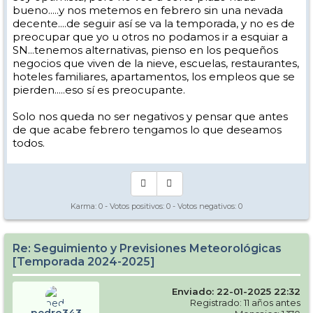
concentre en estos sitios donde la presión se reduzca.
bueno.....y nos metemos en febrero sin una nevada
decente....de seguir así se va la temporada, y no es de
Espero que este post ayude a los que no somos muy fieras en esto de
la metereologia, y sobre todo a tener un poco más de independencia
preocupar que yo u otros no podamos ir a esquiar a
que al pobre Pedro lo tenemos explotao
SN...tenemos alternativas, pienso en los pequeños
negocios que viven de la nieve, escuelas, restaurantes,
hoteles familiares, apartamentos, los empleos que se
pierden.....eso sí es preocupante.
Solo nos queda no ser negativos y pensar que antes
de que acabe febrero tengamos lo que deseamos
todos.
Karma:
0
- Votos positivos:
0
- Votos negativos:
0
Re: Seguimiento y Previsiones Meteorológicas
[Temporada 2024-2025]
Enviado: 22-01-2025 22:32
Registrado: 11 años antes