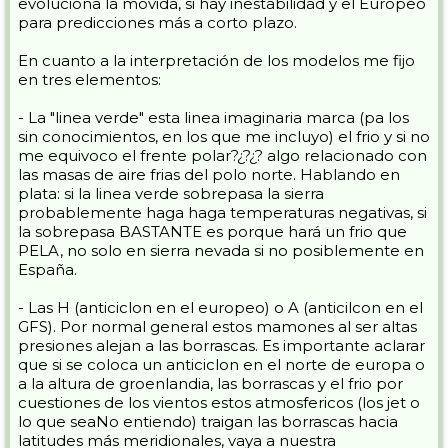
evoluciona la movida, si hay inestabilidad y el Europeo
para predicciones más a corto plazo.
En cuanto a la interpretación de los modelos me fijo
en tres elementos:
- La "linea verde" esta linea imaginaria marca (pa los
sin conocimientos, en los que me incluyo) el frio y si no
me equivoco el frente polar?¿?¿? algo relacionado con
las masas de aire frias del polo norte. Hablando en
plata: si la linea verde sobrepasa la sierra
probablemente haga haga temperaturas negativas, si
la sobrepasa BASTANTE es porque hará un frio que
PELA, no solo en sierra nevada si no posiblemente en
España.
- Las H (anticiclon en el europeo) o A (anticilcon en el
GFS). Por normal general estos mamones al ser altas
presiones alejan a las borrascas. Es importante aclarar
que si se coloca un anticiclon en el norte de europa o
a la altura de groenlandia, las borrascas y el frio por
cuestiones de los vientos estos atmosfericos (los jet o
lo que seaNo entiendo) traigan las borrascas hacia
latitudes más meridionales, vaya a nuestra