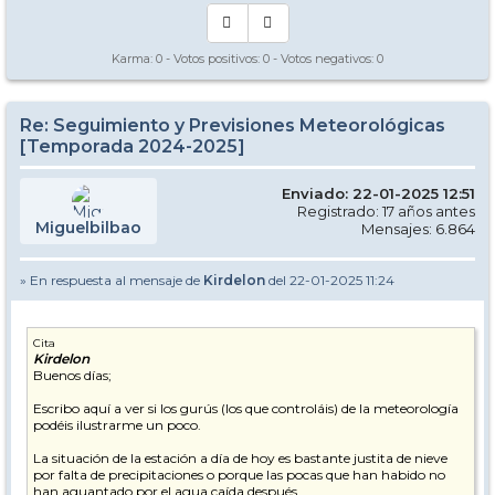
Karma:
0
- Votos positivos:
0
- Votos negativos:
0
Re: Seguimiento y Previsiones Meteorológicas
[Temporada 2024-2025]
Enviado: 22-01-2025 12:51
Registrado: 17 años antes
Miguelbilbao
Mensajes: 6.864
» En respuesta al mensaje de
Kirdelon
del 22-01-2025 11:24
Cita
Kirdelon
Buenos días;
Escribo aquí a ver si los gurús (los que controláis) de la meteorología
podéis ilustrarme un poco.
La situación de la estación a día de hoy es bastante justita de nieve
por falta de precipitaciones o porque las pocas que han habido no
han aguantado por el agua caída después.