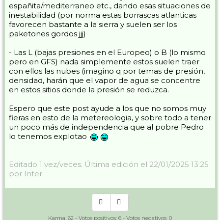
españita/mediterraneo etc., dando esas situaciones de
inestabilidad (por norma estas borrascas atlanticas
favorecen bastante a la sierra y suelen ser los
paketones gordos jjj)
- Las L (bajas presiones en el Europeo) o B (lo mismo
pero en GFS) nada simplemente estos suelen traer
con ellos las nubes (imagino q por temas de presión,
densidad, harán que el vapor de agua se concentre
en estos sitios donde la presión se reduzca.
Espero que este post ayude a los que no somos muy
fieras en esto de la metereologia, y sobre todo a tener
un poco más de independencia que al pobre Pedro
lo tenemos explotao
Editado 1 vez/veces. Última edición el 22/01/2025 13:25
por Inter.
Karma:
62
- Votos positivos:
6
- Votos negativos:
0