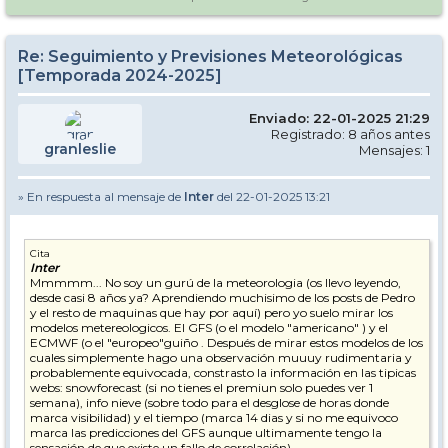
Re: Seguimiento y Previsiones Meteorológicas
[Temporada 2024-2025]
Enviado: 22-01-2025 21:29
Registrado: 8 años antes
granleslie
Mensajes: 1
» En respuesta al mensaje de
Inter
del 22-01-2025 13:21
Cita
Inter
Mmmmm... No soy un gurú de la meteorologia (os llevo leyendo,
desde casi 8 años ya? Aprendiendo muchisimo de los posts de Pedro
y el resto de maquinas que hay por aquí) pero yo suelo mirar los
modelos metereologicos. El GFS (o el modelo "americano" ) y el
ECMWF (o el "europeo"guiño . Después de mirar estos modelos de los
cuales simplemente hago una observación muuuy rudimentaria y
probablemente equivocada, constrasto la información en las tipicas
webs: snowforecast (si no tienes el premiun solo puedes ver 1
semana), info nieve (sobre todo para el desglose de horas donde
marca visibilidad) y el tiempo (marca 14 dias y si no me equivoco
marca las predicciones del GFS aunque ultimamente tengo la
sensación de que existe un fallo de correlación) .