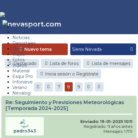
Estaciones
Foros
Noticias
Reportajes
Blogs
Nuevo tema
Viajes
Fotos
Destacado
Lista de foros
Lista de mensajes
Videos
Material
Inicia sesión o Regístrate
Esquí Pro
Infonieve
7
8
9
Verano
Nevalog
Re: Seguimiento y Previsiones Meteorológicas
[Temporada 2024-2025]
Enviado: 19-01-2025 10:11
Registrado: 11 años antes
pedro343
Mensajes: 1.170