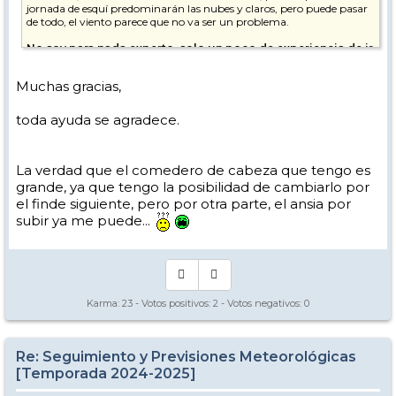
jornada de esquí predominarán las nubes y claros, pero puede pasar
de todo, el viento parece que no va ser un problema.
No soy para nada experto, solo un poco de experiencia de ir
a la Sierra con relativa frecuencia, seguramente la visión de
otros usuarios pueda ser más relevante.
Muchas gracias,
toda ayuda se agradece.
La verdad que el comedero de cabeza que tengo es
grande, ya que tengo la posibilidad de cambiarlo por
el finde siguiente, pero por otra parte, el ansia por
subir ya me puede...
Karma:
23
- Votos positivos:
2
- Votos negativos:
0
Re: Seguimiento y Previsiones Meteorológicas
[Temporada 2024-2025]