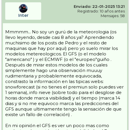
pronósticos os lo agradezco (supongo que algunas que me pongáis
Enviado: 22-01-2025 13:21
serán las clásicas, pero toda info es buena)
Registrado: 10 años antes
Inter
Mensajes: 58
Gracias
Salu2
Mmmmm... No soy un gurú de la meteorologia (os
llevo leyendo, desde casi 8 años ya? Aprendiendo
muchisimo de los posts de Pedro y el resto de
maquinas que hay por aquí) pero yo suelo mirar los
modelos metereologicos. El GFS (o el modelo
"americano" ) y el ECMWF (o el "europeo"guiño .
Después de mirar estos modelos de los cuales
simplemente hago una observación muuuy
rudimentaria y probablemente equivocada,
constrasto la información en las tipicas webs:
snowforecast (si no tienes el premiun solo puedes ver
1 semana), info nieve (sobre todo para el desglose de
horas donde marca visibilidad) y el tiempo (marca 14
dias y si no me equivoco marca las predicciones del
GFS aunque ultimamente tengo la sensación de que
existe un fallo de correlación) .
En mi opinión el GFS es ver un poco mas como