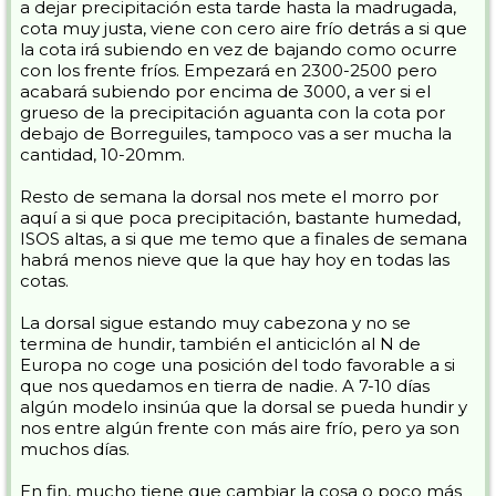
a dejar precipitación esta tarde hasta la madrugada,
cota muy justa, viene con cero aire frío detrás a si que
la cota irá subiendo en vez de bajando como ocurre
con los frente fríos. Empezará en 2300-2500 pero
acabará subiendo por encima de 3000, a ver si el
grueso de la precipitación aguanta con la cota por
debajo de Borreguiles, tampoco vas a ser mucha la
cantidad, 10-20mm.
Resto de semana la dorsal nos mete el morro por
aquí a si que poca precipitación, bastante humedad,
ISOS altas, a si que me temo que a finales de semana
habrá menos nieve que la que hay hoy en todas las
cotas.
La dorsal sigue estando muy cabezona y no se
termina de hundir, también el anticiclón al N de
Europa no coge una posición del todo favorable a si
que nos quedamos en tierra de nadie. A 7-10 días
algún modelo insinúa que la dorsal se pueda hundir y
nos entre algún frente con más aire frío, pero ya son
muchos días.
En fin, mucho tiene que cambiar la cosa o poco más