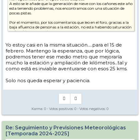
A esto se le añade que la generación de nieve con los cañones este año
esta teniendo problemas, nos encontramos con una situación de
pocas pistas.
Por el momento, por los comentarios que leo en el foro, gracias a la
baja afluencia de personas a la estación, no esta habiendo saturación
en las pistas o remontes.
Mi problema viene porque tengo viaje (que hasta este próximo lunes
Yo estoy casi en la misma situación.....para el 15 de
podría cancelar) para finales de febrero, concretamente esquiando 28
febrero. Mantengo la esperanza, que por lógica,
febrero y 1, 2 y 3 de marzo. Estas fechas coinciden con el puente de
Andalucía, con lo que la estación suele tener una mayor afluencia.
podremos tener ese medio metro que mejoraría
Si la estación estuviera a tope de nieve con practicamente la
mucho la estación y ampliación de kilómetros...tal y
totalidad abierta no me preocuparía, pero si se mantiene así, si que
como está es inviable aventurarse con esos 25 kms.
veo posible problema de saturación en pistas y remontes.
Yo pienso que de aquí a un mes debería caer nieve y dejar la estación
Solo nos queda esperar y paciencia.
disfrutona.
Aquí mi cuestión.
Sabiendo y siendo consciente que con tanto tiempo vista los modelos
y predicciones son poco fiables, pero aun así, los que controláis, veis
posibilidades de nevadas que mejoren sustancialmente la estación.
Karma:
0
- Votos positivos:
0
- Votos negativos:
0
Se que es como pedir a la bruja Lola que se manifieste, pero bueno,
algo de pronósticos a un medio plazo lo agradecería.
Re: Seguimiento y Previsiones Meteorológicas
Normalmente las paginas de previsiones dan proyecciones a 8-15 días
[Temporada 2024-2025]
máximo, y como digo bastante variables por el largo tiempo, pero
también si me podéis indicar alguna pagina donde consultar