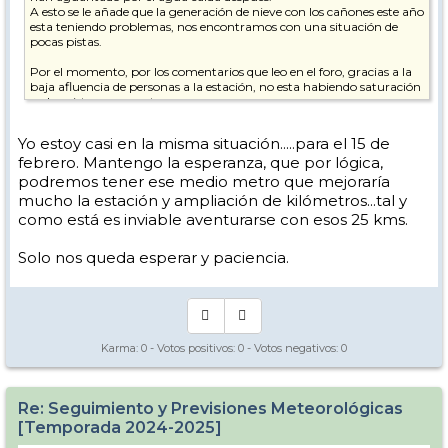
A esto se le añade que la generación de nieve con los cañones este año
esta teniendo problemas, nos encontramos con una situación de
pocas pistas.
Por el momento, por los comentarios que leo en el foro, gracias a la
baja afluencia de personas a la estación, no esta habiendo saturación
en las pistas o remontes.
Mi problema viene porque tengo viaje (que hasta este próximo lunes
Yo estoy casi en la misma situación.....para el 15 de
podría cancelar) para finales de febrero, concretamente esquiando 28
febrero. Mantengo la esperanza, que por lógica,
febrero y 1, 2 y 3 de marzo. Estas fechas coinciden con el puente de
Andalucía, con lo que la estación suele tener una mayor afluencia.
podremos tener ese medio metro que mejoraría
Si la estación estuviera a tope de nieve con practicamente la
mucho la estación y ampliación de kilómetros...tal y
totalidad abierta no me preocuparía, pero si se mantiene así, si que
como está es inviable aventurarse con esos 25 kms.
veo posible problema de saturación en pistas y remontes.
Yo pienso que de aquí a un mes debería caer nieve y dejar la estación
Solo nos queda esperar y paciencia.
disfrutona.
Aquí mi cuestión.
Sabiendo y siendo consciente que con tanto tiempo vista los modelos
y predicciones son poco fiables, pero aun así, los que controláis, veis
posibilidades de nevadas que mejoren sustancialmente la estación.
Karma:
0
- Votos positivos:
0
- Votos negativos:
0
Se que es como pedir a la bruja Lola que se manifieste, pero bueno,
algo de pronósticos a un medio plazo lo agradecería.
Re: Seguimiento y Previsiones Meteorológicas
Normalmente las paginas de previsiones dan proyecciones a 8-15 días
[Temporada 2024-2025]
máximo, y como digo bastante variables por el largo tiempo, pero
también si me podéis indicar alguna pagina donde consultar