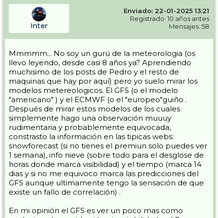
pronósticos os lo agradezco (supongo que algunas que me pongáis
Enviado: 22-01-2025 13:21
serán las clásicas, pero toda info es buena)
Registrado: 10 años antes
Inter
Mensajes: 58
Gracias
Salu2
Mmmmm... No soy un gurú de la meteorologia (os
llevo leyendo, desde casi 8 años ya? Aprendiendo
muchisimo de los posts de Pedro y el resto de
maquinas que hay por aquí) pero yo suelo mirar los
modelos metereologicos. El GFS (o el modelo
"americano" ) y el ECMWF (o el "europeo"guiño .
Después de mirar estos modelos de los cuales
simplemente hago una observación muuuy
rudimentaria y probablemente equivocada,
constrasto la información en las tipicas webs:
snowforecast (si no tienes el premiun solo puedes ver
1 semana), info nieve (sobre todo para el desglose de
horas donde marca visibilidad) y el tiempo (marca 14
dias y si no me equivoco marca las predicciones del
GFS aunque ultimamente tengo la sensación de que
existe un fallo de correlación) .
En mi opinión el GFS es ver un poco mas como