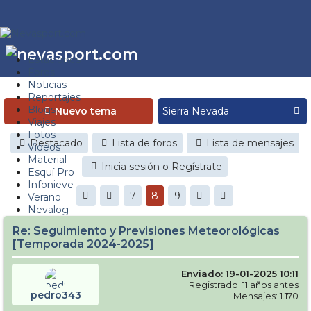
Estaciones
Foros
Noticias
Reportajes
Blogs
Nuevo tema
Viajes
Fotos
Destacado
Lista de foros
Lista de mensajes
Videos
Material
Inicia sesión o Regístrate
Esquí Pro
Infonieve
7
8
9
Verano
Nevalog
Re: Seguimiento y Previsiones Meteorológicas
[Temporada 2024-2025]
Enviado: 19-01-2025 10:11
Registrado: 11 años antes
pedro343
Mensajes: 1.170