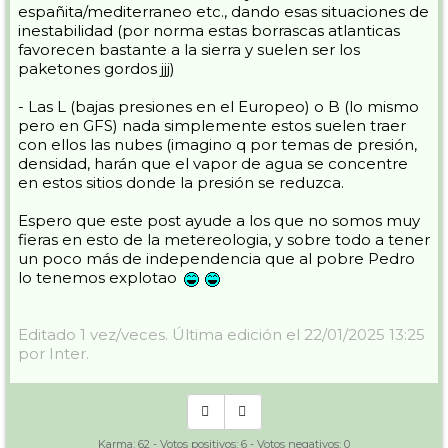
españita/mediterraneo etc., dando esas situaciones de
inestabilidad (por norma estas borrascas atlanticas
favorecen bastante a la sierra y suelen ser los
paketones gordos jjj)
- Las L (bajas presiones en el Europeo) o B (lo mismo
pero en GFS) nada simplemente estos suelen traer
con ellos las nubes (imagino q por temas de presión,
densidad, harán que el vapor de agua se concentre
en estos sitios donde la presión se reduzca.
Espero que este post ayude a los que no somos muy
fieras en esto de la metereologia, y sobre todo a tener
un poco más de independencia que al pobre Pedro
lo tenemos explotao
Editado 1 vez/veces. Última edición el 22/01/2025 13:25
por Inter.
Karma:
62
- Votos positivos:
6
- Votos negativos:
0