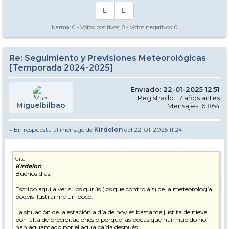
Karma:
0
- Votos positivos:
0
- Votos negativos:
0
Re: Seguimiento y Previsiones Meteorológicas
[Temporada 2024-2025]
Enviado: 22-01-2025 12:51
Registrado: 17 años antes
Miguelbilbao
Mensajes: 6.864
» En respuesta al mensaje de
Kirdelon
del 22-01-2025 11:24
Cita
Kirdelon
Buenos días;
Escribo aquí a ver si los gurús (los que controláis) de la meteorología
podéis ilustrarme un poco.
La situación de la estación a día de hoy es bastante justita de nieve
por falta de precipitaciones o porque las pocas que han habido no
han aguantado por el agua caída después.