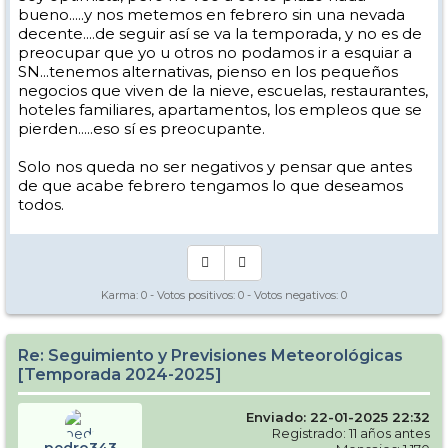
concentre en estos sitios donde la presión se reduzca.
bueno.....y nos metemos en febrero sin una nevada
decente....de seguir así se va la temporada, y no es de
Espero que este post ayude a los que no somos muy fieras en esto de
la metereologia, y sobre todo a tener un poco más de independencia
preocupar que yo u otros no podamos ir a esquiar a
que al pobre Pedro lo tenemos explotao
SN...tenemos alternativas, pienso en los pequeños
negocios que viven de la nieve, escuelas, restaurantes,
hoteles familiares, apartamentos, los empleos que se
pierden.....eso sí es preocupante.
Solo nos queda no ser negativos y pensar que antes
de que acabe febrero tengamos lo que deseamos
todos.
Karma:
0
- Votos positivos:
0
- Votos negativos:
0
Re: Seguimiento y Previsiones Meteorológicas
[Temporada 2024-2025]
Enviado: 22-01-2025 22:32
Registrado: 11 años antes