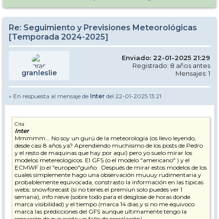
Re: Seguimiento y Previsiones Meteorológicas
[Temporada 2024-2025]
Enviado: 22-01-2025 21:29
Registrado: 8 años antes
granleslie
Mensajes: 1
» En respuesta al mensaje de
Inter
del 22-01-2025 13:21
Cita
Inter
Mmmmm... No soy un gurú de la meteorologia (os llevo leyendo,
desde casi 8 años ya? Aprendiendo muchisimo de los posts de Pedro
y el resto de maquinas que hay por aquí) pero yo suelo mirar los
modelos metereologicos. El GFS (o el modelo "americano" ) y el
ECMWF (o el "europeo"guiño . Después de mirar estos modelos de los
cuales simplemente hago una observación muuuy rudimentaria y
probablemente equivocada, constrasto la información en las tipicas
webs: snowforecast (si no tienes el premiun solo puedes ver 1
semana), info nieve (sobre todo para el desglose de horas donde
marca visibilidad) y el tiempo (marca 14 dias y si no me equivoco
marca las predicciones del GFS aunque ultimamente tengo la
sensación de que existe un fallo de correlación) .