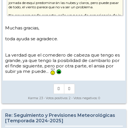
jornada de esquí predominarán las nubes y claros, pero puede pasar
de todo, el viento parece que no va ser un problema.
No soy para nada experto, solo un poco de experiencia de ir
a la Sierra con relativa frecuencia, seguramente la visión de
otros usuarios pueda ser más relevante.
Muchas gracias,
toda ayuda se agradece.
La verdad que el comedero de cabeza que tengo es
grande, ya que tengo la posibilidad de cambiarlo por
el finde siguiente, pero por otra parte, el ansia por
subir ya me puede...
Karma:
23
- Votos positivos:
2
- Votos negativos:
0
Re: Seguimiento y Previsiones Meteorológicas
[Temporada 2024-2025]