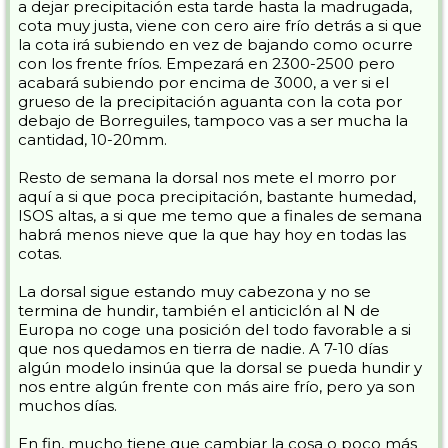
a dejar precipitación esta tarde hasta la madrugada,
cota muy justa, viene con cero aire frío detrás a si que
la cota irá subiendo en vez de bajando como ocurre
con los frente fríos. Empezará en 2300-2500 pero
acabará subiendo por encima de 3000, a ver si el
grueso de la precipitación aguanta con la cota por
debajo de Borreguiles, tampoco vas a ser mucha la
cantidad, 10-20mm.
Resto de semana la dorsal nos mete el morro por
aquí a si que poca precipitación, bastante humedad,
ISOS altas, a si que me temo que a finales de semana
habrá menos nieve que la que hay hoy en todas las
cotas.
La dorsal sigue estando muy cabezona y no se
termina de hundir, también el anticiclón al N de
Europa no coge una posición del todo favorable a si
que nos quedamos en tierra de nadie. A 7-10 días
algún modelo insinúa que la dorsal se pueda hundir y
nos entre algún frente con más aire frío, pero ya son
muchos días.
En fin, mucho tiene que cambiar la cosa o poco más