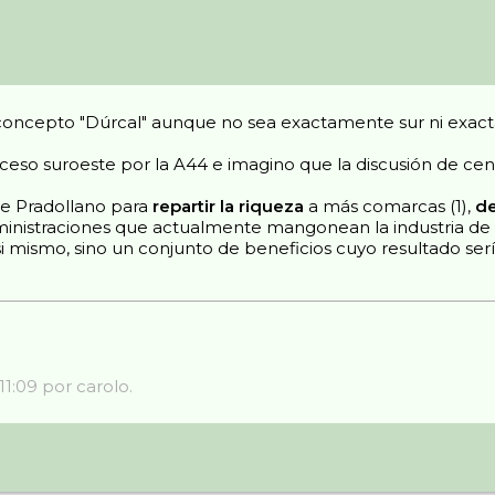
 concepto "Dúrcal" aunque no sea exactamente sur ni exac
ceso suroeste por la A44 e imagino que la discusión de cent
de Pradollano para
repartir la riqueza
a más comarcas (1),
de
inistraciones que actualmente mangonean la industria de la
n si mismo, sino un conjunto de beneficios cuyo resultado s
11:09 por carolo.