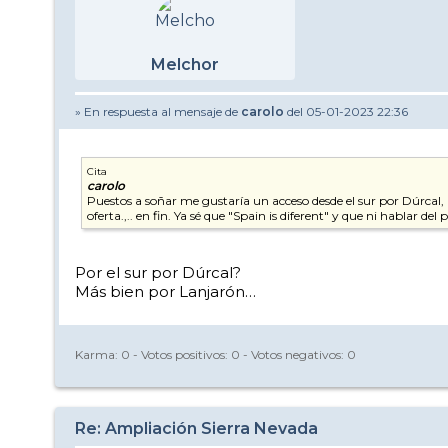
Melchor
» En respuesta al mensaje de
carolo
del 05-01-2023 22:36
Cita
carolo
Puestos a soñar me gustaría un acceso desde el sur por Dúrcal,
oferta.,.. en fin. Ya sé que "Spain is diferent" y que ni hablar de
Por el sur por Dúrcal?
Más bien por Lanjarón…
Karma:
0
- Votos positivos:
0
- Votos negativos:
0
Re: Ampliación Sierra Nevada