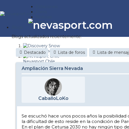
Estaciones
Foros
Noticias
Reportajes
Blogs
Blogs actualizados recientemente:
Discovery Snow
Destacado
Lista de foros
Lista de mensa
Nevasport Chile
Ampliación Sierra Nevada
Esquiaryviajar.com
nevasport blog
Brasil
CaballoLoKo
It's a powder da
Diario de un friki
Se escuchó hace unos pocos años la posibilidad 
la dificultad de esto reside en la condición de P
Revista NIX
En el plan de Cetursa 2030 no hay ningún tipo de