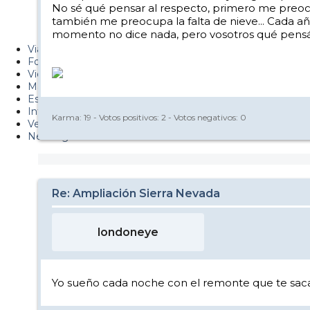
No sé qué pensar al respecto, primero me preocupa 
Metiendo Cantos
también me preocupa la falta de nieve... Cada añ
momento no dice nada, pero vosotros qué pensáis
PUCAF - Blog
Viajes
Fotos
Videos
Material
Esquí Pro
Infonieve
Karma:
19
- Votos positivos:
2
- Votos negativos:
0
Verano
Nevalog
Re: Ampliación Sierra Nevada
londoneye
Yo sueño cada noche con el remonte que te saca d