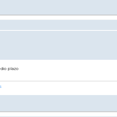
edio plazo
s