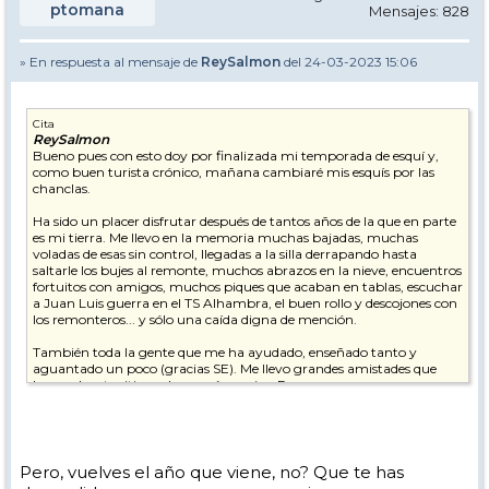
ptomana
Mensajes: 828
» En respuesta al mensaje de
ReySalmon
del 24-03-2023 15:06
Cita
ReySalmon
Bueno pues con esto doy por finalizada mi temporada de esquí y,
como buen turista crónico, mañana cambiaré mis esquís por las
chanclas.
Ha sido un placer disfrutar después de tantos años de la que en parte
es mi tierra. Me llevo en la memoria muchas bajadas, muchas
voladas de esas sin control, llegadas a la silla derrapando hasta
saltarle los bujes al remonte, muchos abrazos en la nieve, encuentros
fortuitos con amigos, muchos piques que acaban en tablas, escuchar
a Juan Luis guerra en el TS Alhambra, el buen rollo y descojones con
los remonteros... y sólo una caída digna de mención.
También toda la gente que me ha ayudado, enseñado tanto y
aguantado un poco (gracias SE). Me llevo grandes amistades que
hacen de este sitio un lugar aún mejor. Personas que pese a
situaciones personales, cada mañana se han calzado los esquís y han
subido a la sierra para enseñar lo que mejor saben. Ojalá la próxima
vez que os vea me contéis un bonito final y ojalá os caiga un
paqueton que os entierre hasta las cejas!!!
Pero, vuelves el año que viene, no? Que te has