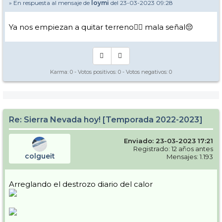
» En respuesta al mensaje de
loymi
del 23-03-2023 09:28
Ya nos empiezan a quitar terreno🤦‍♀️ mala señal😔
Karma:
0
- Votos positivos:
0
- Votos negativos:
0
Re: Sierra Nevada hoy! [Temporada 2022-2023]
Enviado: 23-03-2023 17:21
Registrado: 12 años antes
colgueit
Mensajes: 1.193
Arreglando el destrozo diario del calor