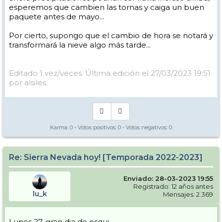
View this post on Instagram
esperemos que cambien las tornas y caiga un buen
paquete antes de mayo...
Por cierto, supongo que el cambio de hora se notará y
transformará la nieve algo más tarde...
Editado 1 vez/veces. Última edición el 27/03/2023 19:51
por alsiles.
Karma:
0
- Votos positivos:
0
- Votos negativos:
0
Re: Sierra Nevada hoy! [Temporada 2022-2023]
Enviado: 28-03-2023 19:55
Registrado: 12 años antes
lu_k
Mensajes: 2.369
Lunes 27, gran dia de esqui.