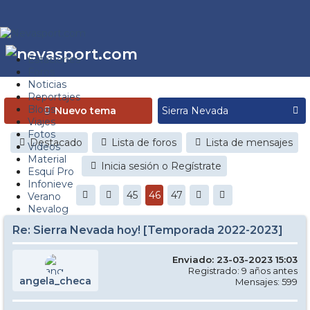
Estaciones
Foros
Noticias
Reportajes
Blogs
Nuevo tema
Viajes
Fotos
Destacado
Lista de foros
Lista de mensajes
Videos
Material
Inicia sesión o Regístrate
Esquí Pro
Infonieve
45
46
47
Verano
Nevalog
Re: Sierra Nevada hoy! [Temporada 2022-2023]
Enviado: 23-03-2023 15:03
Registrado: 9 años antes
angela_checa
Mensajes: 599