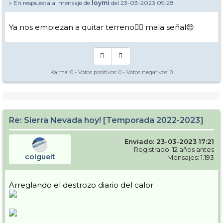
» En respuesta al mensaje de
loymi
del 23-03-2023 09:28
Ya nos empiezan a quitar terreno🤦‍♀️ mala señal😔
Karma:
0
- Votos positivos:
0
- Votos negativos:
0
Re: Sierra Nevada hoy! [Temporada 2022-2023]
Enviado: 23-03-2023 17:21
Registrado: 12 años antes
colgueit
Mensajes: 1.193
Arreglando el destrozo diario del calor