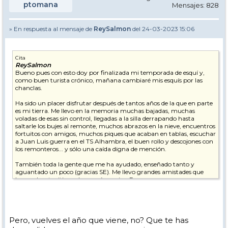
ptomana
Mensajes: 828
» En respuesta al mensaje de
ReySalmon
del 24-03-2023 15:06
Cita
ReySalmon
Bueno pues con esto doy por finalizada mi temporada de esquí y,
como buen turista crónico, mañana cambiaré mis esquís por las
chanclas.
Ha sido un placer disfrutar después de tantos años de la que en parte
es mi tierra. Me llevo en la memoria muchas bajadas, muchas
voladas de esas sin control, llegadas a la silla derrapando hasta
saltarle los bujes al remonte, muchos abrazos en la nieve, encuentros
fortuitos con amigos, muchos piques que acaban en tablas, escuchar
a Juan Luis guerra en el TS Alhambra, el buen rollo y descojones con
los remonteros... y sólo una caída digna de mención.
También toda la gente que me ha ayudado, enseñado tanto y
aguantado un poco (gracias SE). Me llevo grandes amistades que
hacen de este sitio un lugar aún mejor. Personas que pese a
situaciones personales, cada mañana se han calzado los esquís y han
subido a la sierra para enseñar lo que mejor saben. Ojalá la próxima
vez que os vea me contéis un bonito final y ojalá os caiga un
paqueton que os entierre hasta las cejas!!!
Pero, vuelves el año que viene, no? Que te has