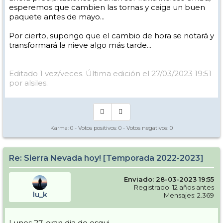
View this post on Instagram
esperemos que cambien las tornas y caiga un buen
paquete antes de mayo...
Por cierto, supongo que el cambio de hora se notará y
transformará la nieve algo más tarde...
Editado 1 vez/veces. Última edición el 27/03/2023 19:51
por alsiles.
Karma:
0
- Votos positivos:
0
- Votos negativos:
0
Re: Sierra Nevada hoy! [Temporada 2022-2023]
Enviado: 28-03-2023 19:55
Registrado: 12 años antes
lu_k
Mensajes: 2.369
Lunes 27, gran dia de esqui.