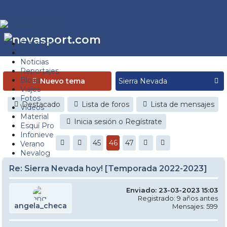
Estaciones
Foros
Noticias
Reportajes
Blogs
Nuevo tema
Viajes
Fotos
Destacado
Lista de foros
Lista de mensajes
Videos
Material
Inicia sesión o Regístrate
Esquí Pro
Infonieve
45
46
47
Verano
Nevalog
Re: Sierra Nevada hoy! [Temporada 2022-2023]
Enviado: 23-03-2023 15:03
Registrado: 9 años antes
angela_checa
Mensajes: 599