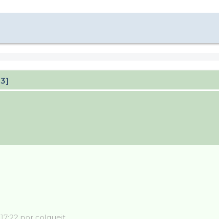
23]
17:22 por colgueit.