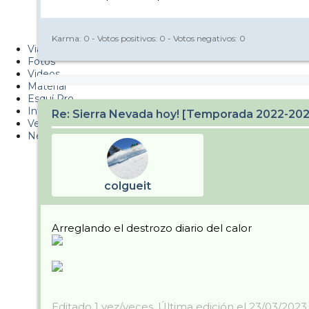
Metiendo Cantos
PUCAF - Blog
Karma:
0
- Votos positivos:
0
- Votos negativos:
0
Viajes
Fotos
Videos
Material
Esquí Pro
Infonieve
Re: Sierra Nevada hoy! [Temporada 2022-20
Verano
Nevalog
colgueit
Arreglando el destrozo diario del calor
Editado 1 vez/veces. Última edición el 23/03/2023 