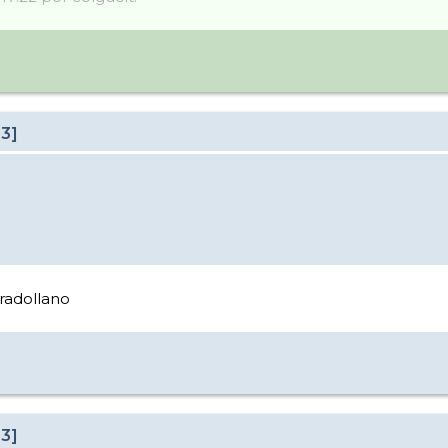
23]
radollano
23]