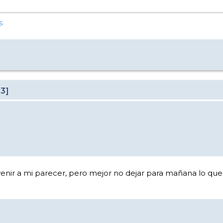
s
23]
 venir a mi parecer, pero mejor no dejar para mañana lo q