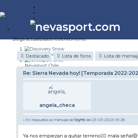
Estaciones
Foros
Noticias
Reportajes
Blogs
Blogs actualizados recientemente:
Discovery Snow
Destacado
Lista de foros
Lista de mensa
Nevasport Chile
Re: Sierra Nevada hoy! [Temporada 2022-20
Esquiaryviajar.com
nevasport blog
Brasil
angela_checa
It's a powder da
» En respuesta al mensaje de
loymi
del 23-03-2023 09:28
Diario de un friki
Revista NIX
Ya nos empiezan a quitar terreno🤦‍♀️ mala señal😔