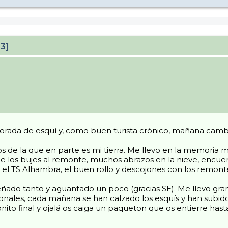
23]
rada de esquí y, como buen turista crónico, mañana cambia
os de la que en parte es mi tierra. Me llevo en la memoria
tarle los bujes al remonte, muchos abrazos en la nieve, enc
 el TS Alhambra, el buen rollo y descojones con los remonte
do tanto y aguantado un poco (gracias SE). Me llevo gran
nales, cada mañana se han calzado los esquís y han subido 
to final y ojalá os caiga un paqueton que os entierre hasta l