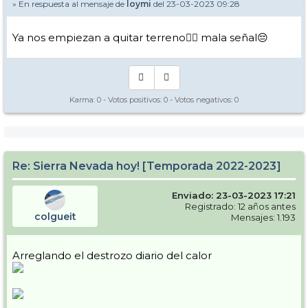
» En respuesta al mensaje de
loymi
del 23-03-2023 09:28
Ya nos empiezan a quitar terreno🤦‍♀️ mala señal😔
Karma:
0
- Votos positivos:
0
- Votos negativos:
0
Re: Sierra Nevada hoy! [Temporada 2022-2023]
Enviado: 23-03-2023 17:21
Registrado: 12 años antes
colgueit
Mensajes: 1.193
Arreglando el destrozo diario del calor