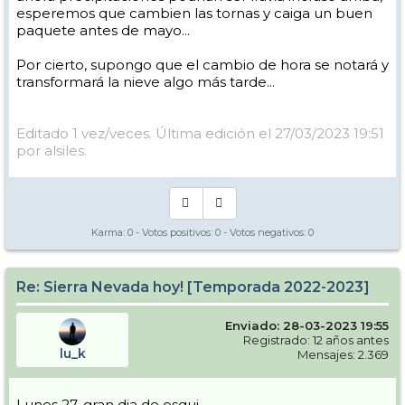
View this post on Instagram
esperemos que cambien las tornas y caiga un buen
paquete antes de mayo...
Por cierto, supongo que el cambio de hora se notará y
transformará la nieve algo más tarde...
Editado 1 vez/veces. Última edición el 27/03/2023 19:51
por alsiles.
Karma:
0
- Votos positivos:
0
- Votos negativos:
0
Re: Sierra Nevada hoy! [Temporada 2022-2023]
Enviado: 28-03-2023 19:55
Registrado: 12 años antes
lu_k
Mensajes: 2.369
Lunes 27, gran dia de esqui.