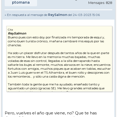
ptomana
Mensajes: 828
» En respuesta al mensaje de
ReySalmon
del 24-03-2023 15:06
Cita
ReySalmon
Bueno pues con esto doy por finalizada mi temporada de esquí y,
como buen turista crónico, mañana cambiaré mis esquís por las
chanclas.
Ha sido un placer disfrutar después de tantos años de la que en parte
es mi tierra. Me llevo en la memoria muchas bajadas, muchas
voladas de esas sin control, llegadas a la silla derrapando hasta
saltarle los bujes al remonte, muchos abrazos en la nieve, encuentros
fortuitos con amigos, muchos piques que acaban en tablas, escuchar
a Juan Luis guerra en el TS Alhambra, el buen rollo y descojones con
los remonteros... y sólo una caída digna de mención.
También toda la gente que me ha ayudado, enseñado tanto y
aguantado un poco (gracias SE). Me llevo grandes amistades que
hacen de este sitio un lugar aún mejor. Personas que pese a
situaciones personales, cada mañana se han calzado los esquís y han
subido a la sierra para enseñar lo que mejor saben. Ojalá la próxima
vez que os vea me contéis un bonito final y ojalá os caiga un
paqueton que os entierre hasta las cejas!!!
Pero, vuelves el año que viene, no? Que te has