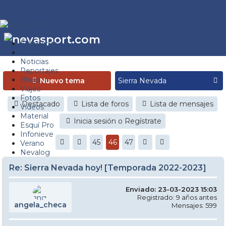
Estaciones
Foros
Noticias
Reportajes
Blogs
Nuevo tema
Viajes
Fotos
Destacado
Lista de foros
Lista de mensajes
Videos
Material
Inicia sesión o Regístrate
Esquí Pro
Infonieve
45
46
47
Verano
Nevalog
Re: Sierra Nevada hoy! [Temporada 2022-2023]
Enviado: 23-03-2023 15:03
Registrado: 9 años antes
angela_checa
Mensajes: 599