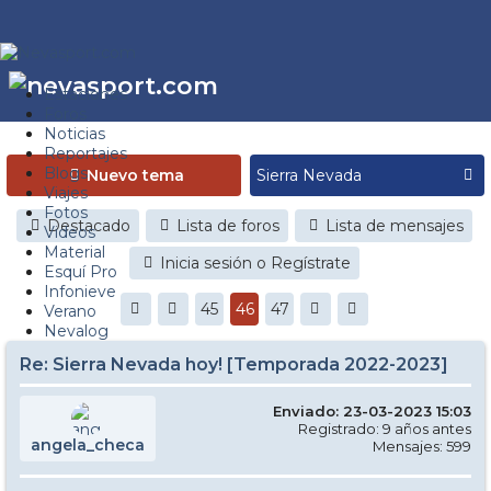
Estaciones
Foros
Noticias
Reportajes
Blogs
Nuevo tema
Viajes
Fotos
Destacado
Lista de foros
Lista de mensajes
Videos
Material
Inicia sesión o Regístrate
Esquí Pro
Infonieve
45
46
47
Verano
Nevalog
Re: Sierra Nevada hoy! [Temporada 2022-2023]
Enviado: 23-03-2023 15:03
Registrado: 9 años antes
angela_checa
Mensajes: 599