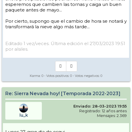
View this post on Instagram
esperemos que cambien las tornas y caiga un buen
paquete antes de mayo...
Por cierto, supongo que el cambio de hora se notará y
transformará la nieve algo más tarde...
Editado 1 vez/veces. Última edición el 27/03/2023 19:51
por alsiles.
Karma:
0
- Votos positivos:
0
- Votos negativos:
0
Re: Sierra Nevada hoy! [Temporada 2022-2023]
Enviado: 28-03-2023 19:55
Registrado: 12 años antes
lu_k
Mensajes: 2.369
Lunes 27, gran dia de esqui.