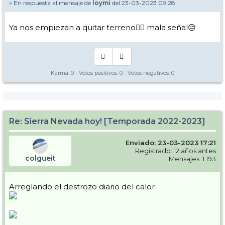
» En respuesta al mensaje de
loymi
del 23-03-2023 09:28
Ya nos empiezan a quitar terreno🤦‍♀️ mala señal😔
Karma:
0
- Votos positivos:
0
- Votos negativos:
0
Re: Sierra Nevada hoy! [Temporada 2022-2023]
Enviado: 23-03-2023 17:21
Registrado: 12 años antes
colgueit
Mensajes: 1.193
Arreglando el destrozo diario del calor