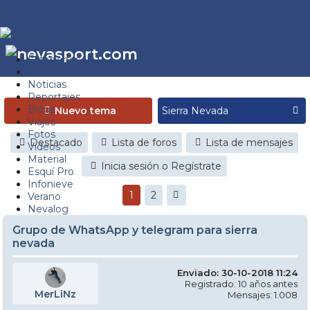
Estaciones
Foros
Noticias
Reportajes
Blogs
Nuevo tema
Viajes
Fotos
Destacado
Lista de foros
Lista de mensajes
Videos
Material
Inicia sesión o Regístrate
Esquí Pro
Infonieve
1
2
Verano
Nevalog
Grupo de WhatsApp y telegram para sierra
nevada
Enviado: 30-10-2018 11:24
Registrado: 10 años antes
MerLiNz
Mensajes: 1.008