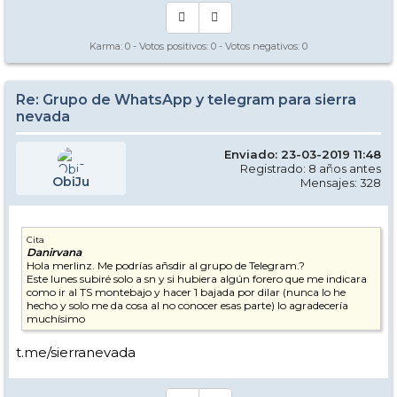
Karma:
0
- Votos positivos:
0
- Votos negativos:
0
Re: Grupo de WhatsApp y telegram para sierra
nevada
Enviado: 23-03-2019 11:48
Registrado: 8 años antes
ObiJu
Mensajes: 328
Cita
Danirvana
Hola merlinz. Me podrías añsdir al grupo de Telegram.?
Este lunes subiré solo a sn y si hubiera algún forero que me indicara
como ir al TS montebajo y hacer 1 bajada por dilar (nunca lo he
hecho y solo me da cosa al no conocer esas parte) lo agradecería
muchísimo
t.me/sierranevada