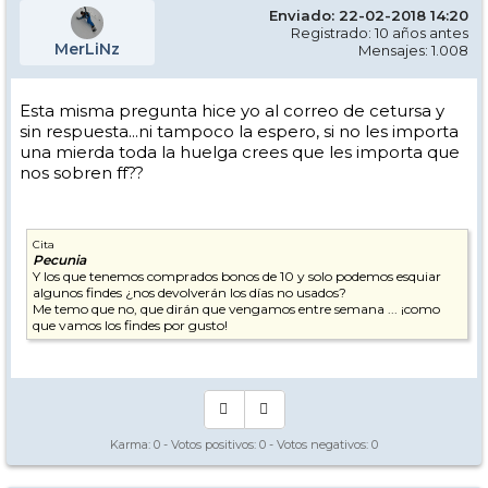
Enviado: 22-02-2018 14:20
Registrado: 10 años antes
MerLiNz
Mensajes: 1.008
Esta misma pregunta hice yo al correo de cetursa y
sin respuesta...ni tampoco la espero, si no les importa
una mierda toda la huelga crees que les importa que
nos sobren ff??
Cita
Pecunia
Y los que tenemos comprados bonos de 10 y solo podemos esquiar
algunos findes ¿nos devolverán los días no usados?
Me temo que no, que dirán que vengamos entre semana ... ¡como
que vamos los findes por gusto!
Karma:
0
- Votos positivos:
0
- Votos negativos:
0