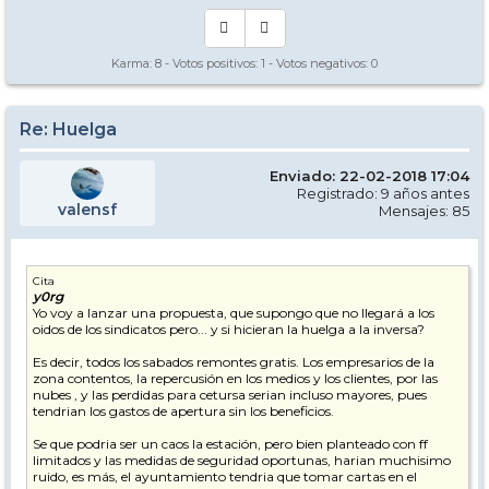
Karma:
8
- Votos positivos:
1
- Votos negativos:
0
Re: Huelga
Enviado: 22-02-2018 17:04
Registrado: 9 años antes
valensf
Mensajes: 85
Cita
y0rg
Yo voy a lanzar una propuesta, que supongo que no llegará a los
oidos de los sindicatos pero... y si hicieran la huelga a la inversa?
Es decir, todos los sabados remontes gratis. Los empresarios de la
zona contentos, la repercusión en los medios y los clientes, por las
nubes , y las perdidas para cetursa serian incluso mayores, pues
tendrian los gastos de apertura sin los beneficios.
Se que podria ser un caos la estación, pero bien planteado con ff
limitados y las medidas de seguridad oportunas, harian muchisimo
ruido, es más, el ayuntamiento tendria que tomar cartas en el