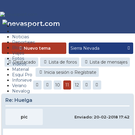
Estaciones
Foros
Noticias
Reportajes
Blogs
Nuevo tema
Viajes
Fotos
Destacado
Lista de foros
Lista de mensajes
Videos
Material
Inicia sesión o Regístrate
Esquí Pro
Infonieve
10
11
12
Verano
Nevalog
Re: Huelga
pic
Enviado: 20-02-2018 17:42