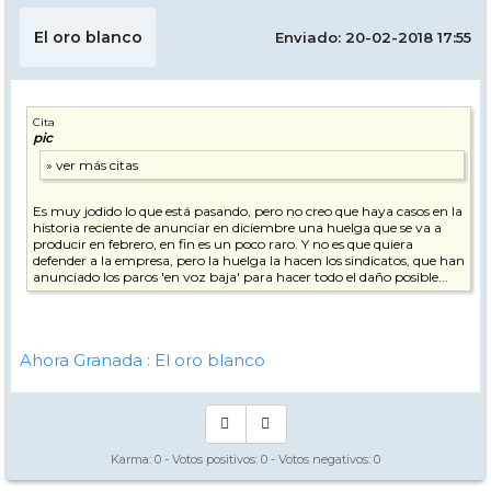
El oro blanco
Enviado: 20-02-2018 17:55
Cita
pic
Es muy jodido lo que está pasando, pero no creo que haya casos en la
historia reciente de anunciar en diciembre una huelga que se va a
producir en febrero, en fin es un poco raro. Y no es que quiera
defender a la empresa, pero la huelga la hacen los sindicatos, que han
anunciado los paros 'en voz baja' para hacer todo el daño posible...
Ahora Granada : El oro blanco
Karma:
0
- Votos positivos:
0
- Votos negativos:
0