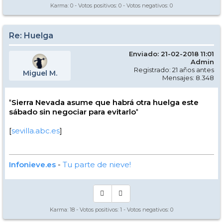
Karma:
0
- Votos positivos:
0
- Votos negativos:
0
Re: Huelga
Enviado: 21-02-2018 11:01
Admin
Registrado: 21 años antes
Miguel M.
Mensajes: 8.348
"
Sierra Nevada asume que habrá otra huelga este
sábado sin negociar para evitarlo
"
[
sevilla.abc.es
]
Infonieve.es
-
Tu parte de nieve!
Karma:
18
- Votos positivos:
1
- Votos negativos:
0