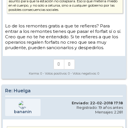
asunto para que la estación no colapsara. Eso si que meteria miedo
en el cuerpo, y no solo a cetursa, sino a cualquier gobierno por las
posibles consecuencias sociales.
Ahi queda.
Lo de los remontes gratis a que te refieres? Para
entrar a los remontes tienes que pasar el forfait sí o sí.
Creo que no te he entendido. Si te refieres a que los
operarios regalen forfaits no creo que sea muy
prudente, pueden sancionarlos y despedirlos.
Karma:
0
- Votos positivos:
0
- Votos negativos:
0
Re: Huelga
Enviado: 22-02-2018 17:18
Registrado: 19 años antes
bananin
Mensajes: 2.281