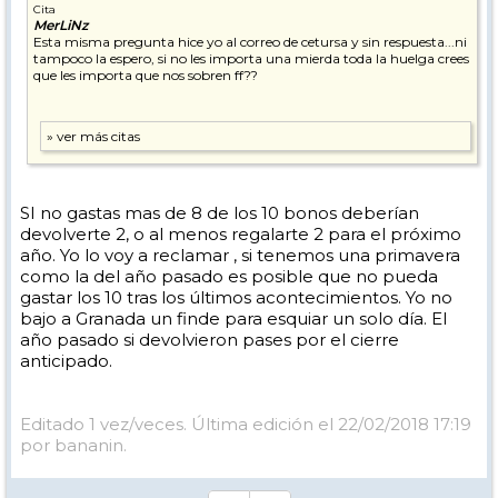
Cita
MerLiNz
Esta misma pregunta hice yo al correo de cetursa y sin respuesta...ni
tampoco la espero, si no les importa una mierda toda la huelga crees
que les importa que nos sobren ff??
SI no gastas mas de 8 de los 10 bonos deberían
devolverte 2, o al menos regalarte 2 para el próximo
año. Yo lo voy a reclamar , si tenemos una primavera
como la del año pasado es posible que no pueda
gastar los 10 tras los últimos acontecimientos. Yo no
bajo a Granada un finde para esquiar un solo día. El
año pasado si devolvieron pases por el cierre
anticipado.
Editado 1 vez/veces. Última edición el 22/02/2018 17:19
por bananin.