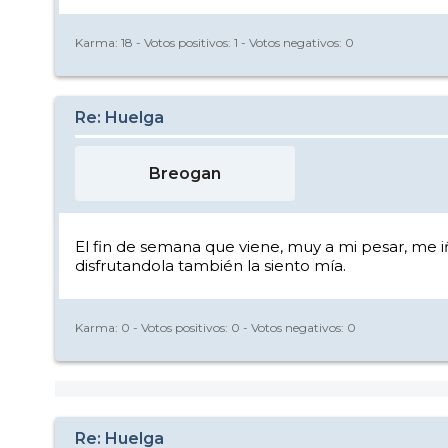
Karma:
18
- Votos positivos:
1
- Votos negativos:
0
Re: Huelga
Breogan
El fin de semana que viene, muy a mi pesar, me i
disfrutandola también la siento mía.
Karma:
0
- Votos positivos:
0
- Votos negativos:
0
Re: Huelga