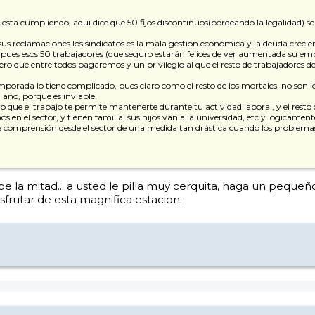
sa esta cumpliendo, aqui dice que 50 fijos discontinuos(bordeando la legalidad) 
us reclamaciones los sindicatos es la mala gestión económica y la deuda crecien
es esos 50 trabajadores (que seguro estarán felices de ver aumentada su empl
pero que entre todos pagaremos y un privilegio al que el resto de trabajadores 
temporada lo tiene complicado, pues claro como el resto de los mortales, no son 
 año, porque es inviable.
aro que el trabajo te permite mantenerte durante tu actividad laboral, y el rest
 el sector, y tienen familia, sus hijos van a la universidad, etc y lógicament
a de comprensión desde el sector de una medida tan drástica cuando los problem
be la mitad... a usted le pilla muy cerquita, haga un pequeñ
sfrutar de esta magnifica estacion.