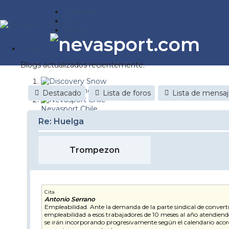
Estaciones
Foros
Noticias
Reportajes
Blogs
Blogs actualizados recientemente:
Discovery Snow
Destacado
Lista de foros
Lista de mensa
Nevasport Chile
Re: Huelga
Esquiaryviajar.com
nevasport blog
Trompezon
Brasil
It's a powder da
Cita
Antonio Serrano
Diario de un friki
Empleabilidad. Ante la demanda de la parte sindical de converti
empleabilidad a esos trabajadores de 10 meses al año atendiendo
Revista NIX
se irán incorporando progresivamente según el calendario acord