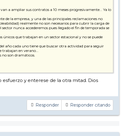
se van a ampliar sus contratos a 10 meses progresivamente... Ya lo
te de la empresa, y una de las principales reclamaciones no
eabilidad) realmente no son necesarios para cubrir la carga de
del sector nunca accederemos pues llegado el fin de temporada se
los únicos que trabajan en un sector estacional y no se puede
o del año cada uno tiene que buscar otra actividad para seguir
e trabajan en verano...
as no son dramáticos.
o esfuerzo y enterese de la otra mitad. Dios
Responder
Responder citando