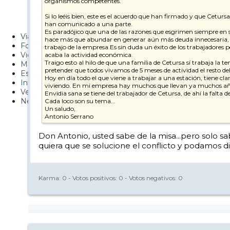
organismos competentes.
Metiendo Cantos
Si lo leéis bien, este es el acuerdo que han firmado y que Cetur
han comunicado a una parte.
PUCAF - Blog
Es paradójico que una de las razones que esgrimen siempre en s
Viajes
hace más que abundar en generar aún más deuda innecesaria, pu
Fotos
trabajo de la empresa.Es sin duda un éxito de los trabajadores 
Videos
acaba la actividad económica.
Traigo esto al hilo de que una familia de Cetursa sí trabaja la 
Material
pretender que todos vivamos de 5 meses de actividad el resto del
Esquí Pro
Hoy en día todo el que viene a trabajar a una estación, tiene cl
Infonieve
viviendo. En mi empresa hay muchos que llevan ya muchos años en
Verano
Envidia sana se tiene del trabajador de Cetursa, de ahí la falt
Nevalog
Cada loco son su tema...
Un saludo,
Antonio Serrano
Don Antonio, usted sabe de la misa...pero solo sa
quiera que se solucione el conflicto y podamos di
Karma:
0
- Votos positivos:
0
- Votos negativos:
0