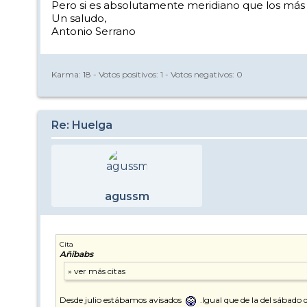
Pero si es absolutamente meridiano que los más a
Un saludo,
Antonio Serrano
Karma:
18
- Votos positivos:
1
- Votos negativos:
0
Re: Huelga
agussm
Cita
Añibabs
Desde julio estábamos avisados
.Igual que de la del sábado 