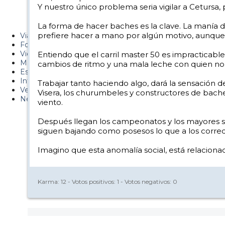
Y nuestro único problema seria vigilar a Cetursa
Metiendo Cantos
La forma de hacer baches es la clave. La manía d
PUCAF - Blog
prefiere hacer a mano por algún motivo, aunque 
Viajes
Fotos
Videos
Entiendo que el carril master 50 es impracticable 
Material
cambios de ritmo y una mala leche con quien no 
Esquí Pro
Infonieve
Trabajar tanto haciendo algo, dará la sensación d
Verano
Visera, los churumbeles y constructores de bach
Nevalog
viento.
Después llegan los campeonatos y los mayores se
siguen bajando como posesos lo que a los corre
Imagino que esta anomalía social, está relacionad
Karma:
12
- Votos positivos:
1
- Votos negativos:
0