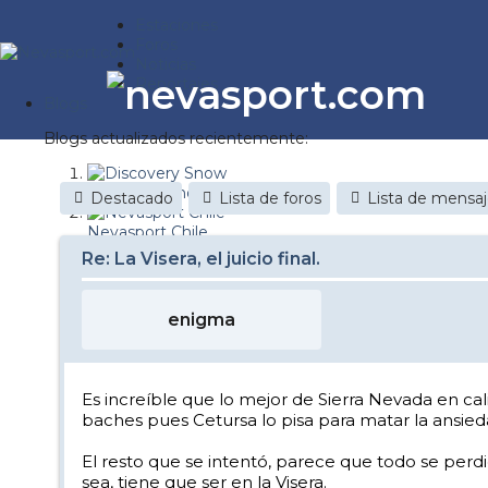
Estaciones
Foros
Noticias
Reportajes
Blogs
Blogs actualizados recientemente:
Discovery Snow
Destacado
Lista de foros
Lista de mensa
Nevasport Chile
Re: La Visera, el juicio final.
Esquiaryviajar.com
nevasport blog
enigma
Brasil
It's a powder da
Es increíble que lo mejor de Sierra Nevada en cal
baches pues Cetursa lo pisa para matar la ansied
Diario de un friki
El resto que se intentó, parece que todo se perdió,
Revista NIX
sea, tiene que ser en la Visera.