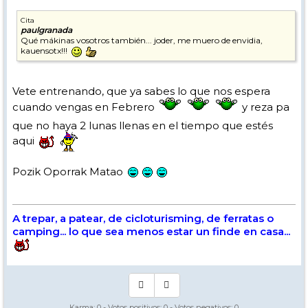
Cita
paulgranada
Qué mákinas vosotros también... joder, me muero de envidia,
kauensotx!!!
Vete entrenando, que ya sabes lo que nos espera
cuando vengas en Febrero
y reza pa
que no haya 2 lunas llenas en el tiempo que estés
aqui
Pozik Oporrak Matao
A trepar, a patear, de cicloturisming, de ferratas o
camping... lo que sea menos estar un finde en casa...
Karma:
0
- Votos positivos:
0
- Votos negativos:
0