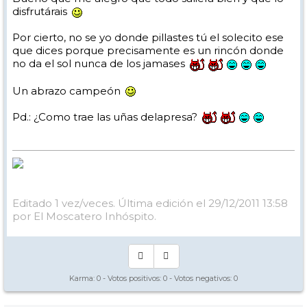
disfrutárais
Por cierto, no se yo donde pillastes tú el solecito ese
que dices porque precisamente es un rincón donde
no da el sol nunca de los jamases
Un abrazo campeón
Pd.: ¿Como trae las uñas delapresa?
Editado 1 vez/veces. Última edición el 29/12/2011 13:58
por El Moscatero Inhóspito.
Karma:
0
- Votos positivos:
0
- Votos negativos:
0