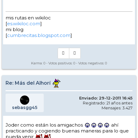
mis rutas en wikiloc
[
es.wikiloc.com
]
mi blog
[
cumbrecitas.blogspot.com
]
Karma:
0
- Votos positivos:
0
- Votos negativos:
0
Re: Más del Alhorí
Enviado: 29-12-2011 16:45
Registrado: 21 años antes
sebasgg45
Mensajes: 3.427
Joder como están los amigachos
ahí
practicando y cogiendo buenas maneras para lo que
pueda venir