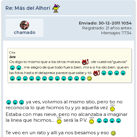
Re: Más del Alhorí
Enviado: 30-12-2011 10:54
Registrado: 21 años antes
chamado
Mensajes: 7.734
Cita
isra
Os digo lo mismo que a los otros mataos
, ole vuestros"guevos"
, me alegro de que todo fuera bien, mira si ha ido bien, que en
las fotos hasta el delapresa parece que sabe y tó
ya ves, volvimos al mismo sitio, pero tio no
reconocía lo que hicimos tu y yo aquella vez
Estaba con mas nieve, pero no alcanzaba a imaginar
la linea que hicimos....
será la P.V.
Te veo en un rato y allí ya nos besamos y eso