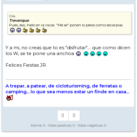
Cita
Trevenque
Pues, eso, hielo en la rocas. "Me se" ponen lo pelos como escarpias.
Y a mi, no creas que to es "disfrutar".... que como dicen
los W, se te pone una anchoa
Felices Fiestas JR.
A trepar, a patear, de cicloturisming, de ferratas o
camping... lo que sea menos estar un finde en casa...
Karma:
0
- Votos positivos:
0
- Votos negativos:
0