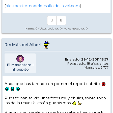
[
alotroextremodeldesafio.desnivel.com
]
Karma:
0
- Votos positivos:
0
- Votos negativos:
0
Re: Más del Alhorí
Enviado: 29-12-2011 13:57
Registrado: 18 años antes
El Moscatero I
Mensajes: 2.777
nhóspito
Anda que has tardado en porner el report cabrito
Pues te han salido unas fotos muy chulas, sobre todo
las de la travesía, están guapísimas
Bueno que me alegro que todo saliera bien y que lo