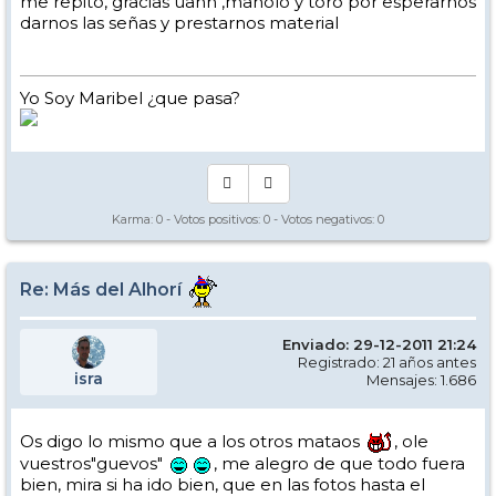
me repito, gracias uanh ,manolo y toro por esperarnos
darnos las señas y prestarnos material
Yo Soy Maribel ¿que pasa?
Karma:
0
- Votos positivos:
0
- Votos negativos:
0
Re: Más del Alhorí
Enviado: 29-12-2011 21:24
Registrado: 21 años antes
isra
Mensajes: 1.686
Os digo lo mismo que a los otros mataos
, ole
vuestros"guevos"
, me alegro de que todo fuera
bien, mira si ha ido bien, que en las fotos hasta el