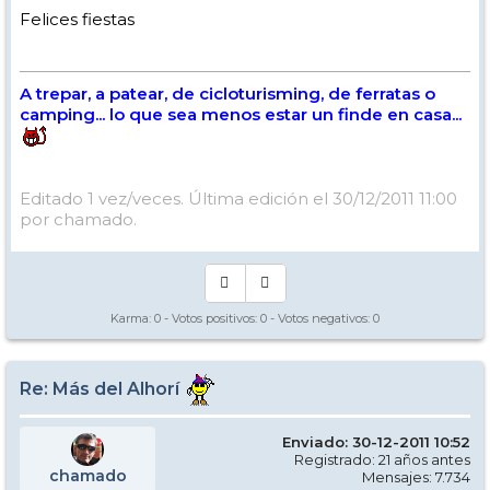
Felices fiestas
A trepar, a patear, de cicloturisming, de ferratas o
camping... lo que sea menos estar un finde en casa...
Editado 1 vez/veces. Última edición el 30/12/2011 11:00
por chamado.
Karma:
0
- Votos positivos:
0
- Votos negativos:
0
Re: Más del Alhorí
Enviado: 30-12-2011 10:52
Registrado: 21 años antes
chamado
Mensajes: 7.734