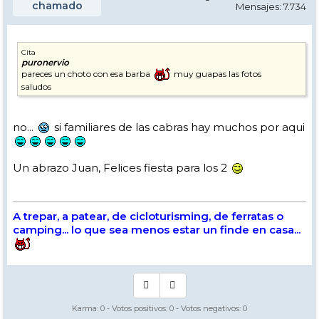
chamado
Mensajes: 7.734
Cita
puronervio
pareces un choto con esa barba
muy guapas las fotos
saludos
no...
si familiares de las cabras hay muchos por aqui
Un abrazo Juan, Felices fiesta para los 2
A trepar, a patear, de cicloturisming, de ferratas o
camping... lo que sea menos estar un finde en casa...
Karma:
0
- Votos positivos:
0
- Votos negativos:
0