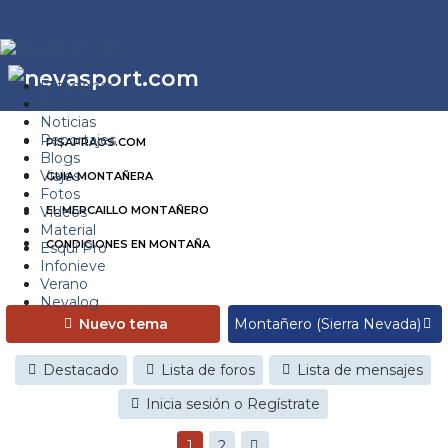
Estaciones
Foros
Noticias
Reportajes
PISAPRAOS.COM
Blogs
Viajes
GUIA MONTAÑERA
Fotos
Videos
EL MERCAILLO MONTAÑERO
Material
CONDICIONES EN MONTAÑA
Esquí Pro
Infonieve
Verano
Nevalog
Nuevo tema
Destacado
Lista de foros
Lista de mensajes
Inicia sesión o Regístrate
1
2