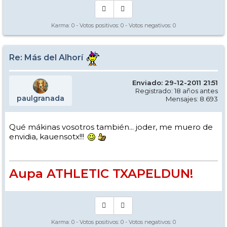
Karma:
0
- Votos positivos:
0
- Votos negativos:
0
Re: Más del Alhorí
Enviado: 29-12-2011 21:51
Registrado: 18 años antes
paulgranada
Mensajes: 8.693
Qué mákinas vosotros también... joder, me muero de
envidia, kauensotx!!!
Aupa ATHLETIC TXAPELDUN!
Karma:
0
- Votos positivos:
0
- Votos negativos:
0