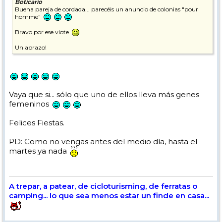
Boticario
Buena pareja de cordada... parecéis un anuncio de colonias "pour
homme"
Bravo por ese viote
Un abrazo!
Vaya que si... sólo que uno de ellos lleva más genes
femeninos
Felices Fiestas.
PD: Como no vengas antes del medio día, hasta el
martes ya nada
A trepar, a patear, de cicloturisming, de ferratas o
camping... lo que sea menos estar un finde en casa...